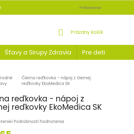
BLOG
Prihlásenie
NÁKUPNÝ
Prázdny košík
KOŠÍK
Šťavy a Sirupy Zdravia
Pre deti
írodné
Čierna reďkovka - nápoj z čiernej
ov
avy
reďkovky EkoMedica SK
na reďkovka - nápoj z
nej reďkovky EkoMedica SK
tenieí
Podrobnosti hodnotenia