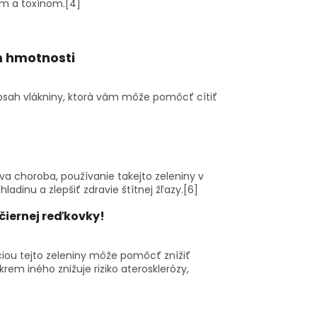
ám a toxínom.
[4]
m
hmotnosti
 obsah vlákniny, ktorá vám môže pomôcť cítiť
a choroba, používanie takejto zeleniny v
inu a zlepšiť zdravie štítnej žľazy.
[6]
 čiernej reďkovky
!
áciou tejto zeleniny môže pomôcť znížiť
rem iného znižuje riziko aterosklerózy,