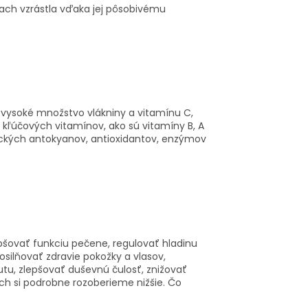
čiach vzrástla vďaka jej pôsobivému
í vysoké množstvo vlákniny a vitamínu C,
h kľúčových vitamínov, ako sú vitamíny B, A
ifických antokyanov, antioxidantov, enzýmov
epšovať funkciu pečene, regulovať hladinu
osilňovať zdravie pokožky a vlasov,
utu, zlepšovať duševnú čulosť, znižovať
ch si podrobne rozoberieme nižšie. Čo