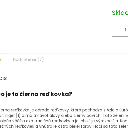
Skla
s
Hodnotenie (7)
pis
o je to
čierna reďkovka
?
ierna reďkovka je odroda reďkovky, ktorá pochádza z Ázie a Eur
ar. niger
[1]
a má tmavofialový alebo čierny povrch. Táto zelenin
 niečo väčšia ako tradičné reďkovky a jej chuť je výraznejšia. Kon
ežných reďkoviek a vnútro je ostro bielej farby. Hoci sa táto 