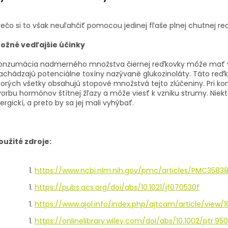
rečo si to však neuľahčiť pomocou jedinej fľaše plnej chutnej r
ožné vedľajšie účinky
onzumácia nadmerného množstva čiernej reďkovky môže mať vedľ
achádzajú potenciálne toxíny nazývané glukozinoláty. Táto reďk
torých všetky obsahujú stopové množstvá tejto zlúčeniny. Pri 
vorbu hormónov štítnej žľazy a môže viesť k vzniku strumy. Niekt
lergickí, a preto by sa jej mali vyhýbať.
oužité zdroje:
https://www.ncbi.nlm.nih.gov/pmc/articles/PMC35838
https://pubs.acs.org/doi/abs/10.1021/jf070530f
https://www.ajol.info/index.php/ajtcam/article/view/1
https://onlinelibrary.wiley.com/doi/abs/10.1002/ptr.950