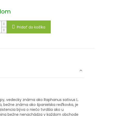
dom
Pridať do košíka
ópy, vedecky známa ako Raphanus sativus L.
a, bežne známa ako španielska reďkovka, je
zistencia býva o niečo tvrdšia ako u
zelenina bežne nenachádza v každom obchode