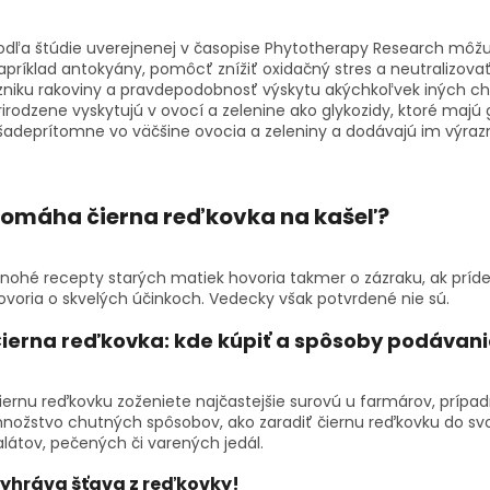
odľa štúdie uverejnenej v časopise Phytotherapy Research môžu 
apríklad antokyány, pomôcť znížiť oxidačný stres a neutralizovať 
zniku rakoviny a pravdepodobnosť výskytu akýchkoľvek iných ch
rirodzene vyskytujú v ovocí a zelenine ako glykozidy, ktoré majú
šadeprítomne vo väčšine ovocia a zeleniny a dodávajú im výraz
Pomáha
čierna reďkovka na kašeľ
?
nohé recepty starých matiek hovoria takmer o zázraku, ak príde
ovoria o skvelých účinkoch. Vedecky však potvrdené nie sú.
ierna reďkovka: kde kúpiť
a spôsoby podávan
iernu reďkovku zoženiete najčastejšie surovú u farmárov, prípad
nožstvo chutných spôsobov, ako zaradiť čiernu reďkovku do svo
alátov, pečených či varených jedál.
yhráva
šťava z reďkovky
!