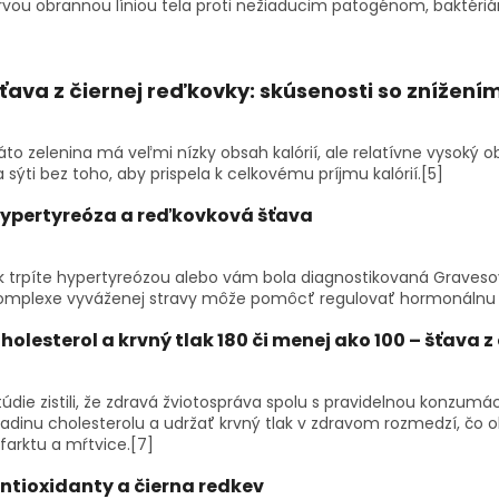
rvou obrannou líniou tela proti nežiaducim patogénom, baktéri
ťava z čiernej reďkovky: skúsenosti
so znížení
áto zelenina má veľmi nízky obsah kalórií, ale relatívne vysoký
a sýti bez toho, aby prispela k celkovému príjmu kalórií.
[5]
ypertyreóza a
reďkovková šťava
k trpíte hypertyreózou alebo vám bola diagnostikovaná Gravesov
omplexe vyváženej stravy môže pomôcť regulovať hormonálnu hlad
holesterol a krvný tlak 180 či menej ako
100 – šťava z
túdie zistili, že zdravá žviotospráva spolu s pravidelnou konzum
ladinu cholesterolu a udržať krvný tlak v zdravom rozmedzí, čo ok
nfarktu a mŕtvice.
[7]
ntioxidanty a
čierna redkev