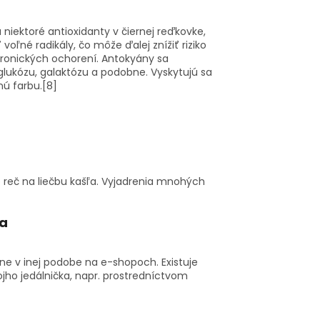
niektoré antioxidanty v čiernej reďkovke,
voľné radikály, čo môže ďalej znížiť riziko
ronických ochorení. Antokyány sa
 glukózu, galaktózu a podobne. Vyskytujú sa
nú farbu.
[8]
 reč na liečbu kašľa. Vyjadrenia mnohých
ia
ne v inej podobe na e-shopoch. Existuje
jho jedálnička, napr. prostredníctvom