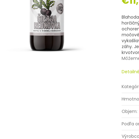
€11
Jednotk
cena:
Blahoda
horčičn
ochoreni
močové c
vykašlia
záhy. J
krvotvor
Môžeme 
Detailn
Kategór
Hmotno
Objem
:
Podľa o
Výrobc