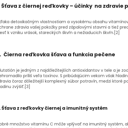
.
Šťava z čiernej reďkovky – účinky
na z
dravie 
ďaka detoxikačným vlastnostiam a vysokému obsahu vitamínov 
chrane zdravia vašej pokožky pred zápalovými stavmi a tiež pr
iesť k vzniku vrások, stareckých škvŕn a nežiaducich škvŕn.
[2]
.
Čierna reďkovka šťava
a funkcia pečene
lutatión je jedným z najdôležitejších antioxidantov v tele a je z
ehromadilo príliš veľa toxínov. S pribúdajúcim vekom však hladina
dravia čoraz dôležitejší komplexný súbor potravín, medzi ktoré pa
ladinu zvýšiť.
[3]
.
Šťava z reďkovky čiernej
a imunitný systém
obré množstvo vitamínu C môže vplývať na imunitný systém, ako 