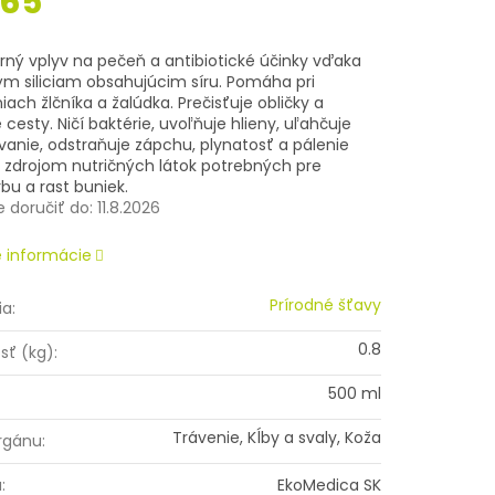
,65
ová
rný vplyv na pečeň a antibiotické účinky vďaka
ým siliciam obsahujúcim síru. Pomáha pri
ach žlčníka a žalúdka. Prečisťuje obličky a
esty. Ničí baktérie, uvoľňuje hlieny, uľahčuje
vanie, odstraňuje zápchu, plynatosť a pálenie
e zdrojom nutričných látok potrebných pre
bu a rast buniek.
doručiť do:
11.8.2026
é informácie
Prírodné šťavy
ia
:
0.8
sť (kg)
:
500 ml
Trávenie, Kĺby a svaly, Koža
rgánu
:
a
:
EkoMedica SK