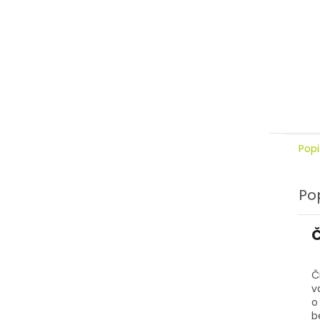
Popi
Po
Č
Č
v
o
b