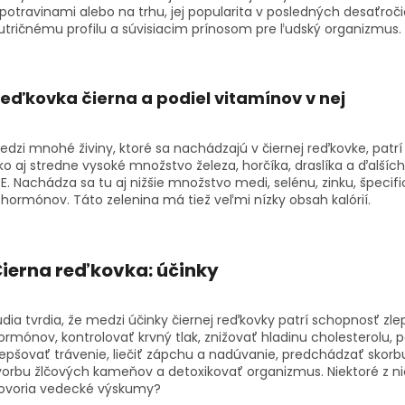
 potravinami alebo na trhu, jej popularita v posledných desaťro
utričnému profilu a súvisiacim prínosom pre ľudský organizmus.
eďkovka čierna
a podiel vitamínov v nej
edzi mnohé živiny, ktoré sa nachádzajú v čiernej reďkovke, patr
ko aj stredne vysoké množstvo železa, horčíka, draslíka a ďalšíc
 E. Nachádza sa tu aj nižšie množstvo medi, selénu, zinku, špec
 hormónov. Táto zelenina má tiež veľmi nízky obsah kalórií.
ierna reďkovka: účinky
udia tvrdia, že medzi účinky čiernej reďkovky patrí schopnosť zl
ormónov, kontrolovať krvný tlak, znižovať hladinu cholesterolu, p
lepšovať trávenie, liečiť zápchu a nadúvanie, predchádzať skorb
vorbu žlčových kameňov a detoxikovať organizmus. Niektoré z ni
ovoria vedecké výskumy?