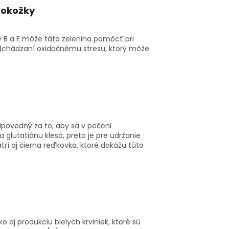
pokožky
B a E môže táto zelenina pomôcť pri
edchádzaní oxidačnému stresu, ktorý môže
odpovedný za to, aby sa v pečeni
 glutatiónu klesá, preto je pre udržanie
trí aj čierna reďkovka, ktoré dokážu túto
aj produkciu bielych krviniek, ktoré sú