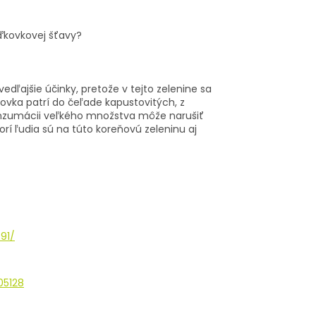
eďkovkovej šťavy?
ajšie účinky, pretože v tejto zelenine sa
ovka patrí do čeľade kapustovitých, z
konzumácii veľkého množstva môže narušiť
orí ľudia sú na túto koreňovú zeleninu aj
91/
05128