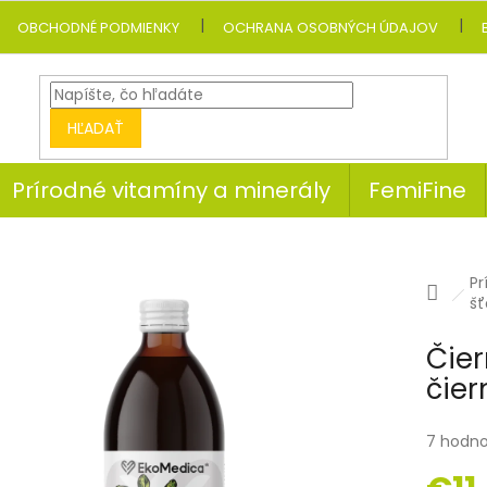
OBCHODNÉ PODMIENKY
OCHRANA OSOBNÝCH ÚDAJOV
HĽADAŤ
Prírodné vitamíny a minerály
FemiFine
Pr
Dom
šť
Čier
čier
7 hodno