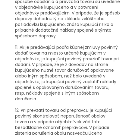
spôsobe odoslania a prevzatia tovaru sú uvedené
v objednávke kupujúceho a v potvrdení
objednávky predávajúcim. V prípade, že je spôsob
dopravy dohodnutý na základe zvláštneho
požiadavku kupujúceho, znáša kupujúci riziko a
prípadné dodatočné náklady spojené s týmto
spôsobom dopravy.
11. Ak je predávajúci podľa kúpnej zmluvy povinný
dodať tovar na miesto určené kupujúcim v
objednávke, je kupujúci povinný prevziať tovar pri
dodaní. V prípade, že je z dôvodov na strane
kupujúceho nutné tovar doručovať opakovane
alebo iným spôsobom, než bolo uvedené v
objednávke, je kupujúci povinný zaplatiť náklady
spojené s opakovaným doručovaním tovaru,
resp. náklady spojené s iným spôsobom
doručenia.
12. Pri prevzatí tovaru od prepravcu je kupujúci
povinný skontrolovať neporušenosť obalov
tovaru a v prípade akýchkoľvek vád toto
bezodkladne oznámiť prepravcovi. V prípade
zistenia porušenia obalu nasvedčujúceho