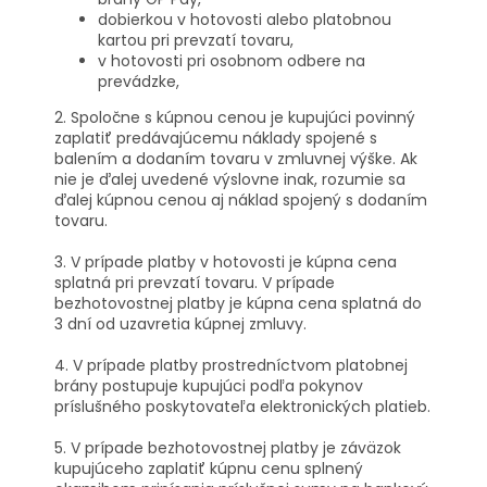
dobierkou v hotovosti alebo platobnou
kartou pri prevzatí tovaru,
v hotovosti pri osobnom odbere na
prevádzke,
2. Spoločne s kúpnou cenou je kupujúci povinný
zaplatiť predávajúcemu náklady spojené s
balením a dodaním tovaru v zmluvnej výške. Ak
nie je ďalej uvedené výslovne inak, rozumie sa
ďalej kúpnou cenou aj náklad spojený s dodaním
tovaru.
3. V prípade platby v hotovosti je kúpna cena
splatná pri prevzatí tovaru. V prípade
bezhotovostnej platby je kúpna cena splatná do
3 dní od uzavretia kúpnej zmluvy.
4. V prípade platby prostredníctvom platobnej
brány postupuje kupujúci podľa pokynov
príslušného poskytovateľa elektronických platieb.
5. V prípade bezhotovostnej platby je záväzok
kupujúceho zaplatiť kúpnu cenu splnený