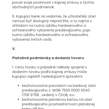
poruší svoje povinnosti z kúpnej zmluvy a týchto
obchodných podmienok.
6. Kupujúci berie na vedomie, že užívateľský účet
nemusí byť dostupný nepretržite, a to najmä s
ohľadom na nutnú údržbu hardwarového a
softwarového vybavenia predávajúceho, popr.
nutnú údržbu hardwarového a softwarového
vybavenia tretích osôb.
V.
Platobné podmienky a dodanie tovaru
1. Cenu tovaru a prípadné náklady spojené s
dodaním tovaru podľa kúpnej zmluvy môže
kupujúci zaplatiť nasledujúcimi spôsobmi:
bezhotovostne prevodom na bankový účet
predávajúceho č. SK98 7500 0000 0040
1706 9758 , vedený v ČSOB, a.s..
bezhotovostne platobnou kartou na účet
predávajúceho prostredníctvom platobnej
brány GP Pay,