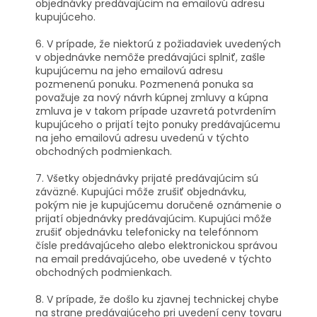
objednávky predávajúcim na emailovú adresu
kupujúceho.
6. V prípade, že niektorú z požiadaviek uvedených
v objednávke nemôže predávajúci splniť, zašle
kupujúcemu na jeho emailovú adresu
pozmenenú ponuku. Pozmenená ponuka sa
považuje za nový návrh kúpnej zmluvy a kúpna
zmluva je v takom prípade uzavretá potvrdením
kupujúceho o prijatí tejto ponuky predávajúcemu
na jeho emailovú adresu uvedenú v týchto
obchodných podmienkach.
7. Všetky objednávky prijaté predávajúcim sú
záväzné. Kupujúci môže zrušiť objednávku,
pokým nie je kupujúcemu doručené oznámenie o
prijatí objednávky predávajúcim. Kupujúci môže
zrušiť objednávku telefonicky na telefónnom
čísle predávajúceho alebo elektronickou správou
na email predávajúceho, obe uvedené v týchto
obchodných podmienkach.
8. V prípade, že došlo ku zjavnej technickej chybe
na strane predávajúceho pri uvedení ceny tovaru