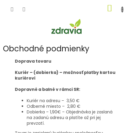
Prejsť
NÁKU
na
obsah
KOŠÍK
Obchodné podmienky
Doprava tovaru
Kuriér – (dobierka) – možnosť platby kartou
kuriérovi
Dopravné a balné v rámci SR:
Kuriér na adresu – 3,50 €
Odberné miesto – 2,80 €
Dobierka – 1,90€ – Objednávka je zaslaná
na zadanú adresu a platíte až pri jej
prevzatí.