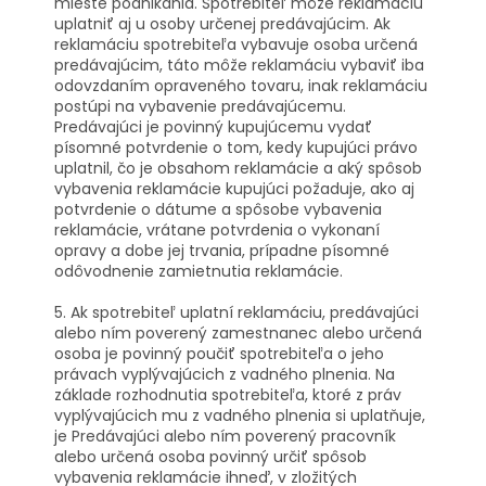
mieste podnikania. Spotrebiteľ môže reklamáciu
uplatniť aj u osoby určenej predávajúcim. Ak
reklamáciu spotrebiteľa vybavuje osoba určená
predávajúcim, táto môže reklamáciu vybaviť iba
odovzdaním opraveného tovaru, inak reklamáciu
postúpi na vybavenie predávajúcemu.
Predávajúci je povinný kupujúcemu vydať
písomné potvrdenie o tom, kedy kupujúci právo
uplatnil, čo je obsahom reklamácie a aký spôsob
vybavenia reklamácie kupujúci požaduje, ako aj
potvrdenie o dátume a spôsobe vybavenia
reklamácie, vrátane potvrdenia o vykonaní
opravy a dobe jej trvania, prípadne písomné
odôvodnenie zamietnutia reklamácie.
5. Ak spotrebiteľ uplatní reklamáciu, predávajúci
alebo ním poverený zamestnanec alebo určená
osoba je povinný poučiť spotrebiteľa o jeho
právach vyplývajúcich z vadného plnenia. Na
základe rozhodnutia spotrebiteľa, ktoré z práv
vyplývajúcich mu z vadného plnenia si uplatňuje,
je Predávajúci alebo ním poverený pracovník
alebo určená osoba povinný určiť spôsob
vybavenia reklamácie ihneď, v zložitých