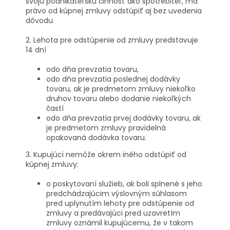
svoju podnikateľskú činnosť ako spotrebiteľ, má
právo od kúpnej zmluvy odstúpiť aj bez uvedenia
dôvodu.
2. Lehota pre odstúpenie od zmluvy predstavuje
14 dní
odo dňa prevzatia tovaru,
odo dňa prevzatia poslednej dodávky
tovaru, ak je predmetom zmluvy niekoľko
druhov tovaru alebo dodanie niekoľkých
častí
odo dňa prevzatia prvej dodávky tovaru, ak
je predmetom zmluvy pravidelná
opakovaná dodávka tovaru.
3. Kupujúci nemôže okrem iného odstúpiť od
kúpnej zmluvy:
o poskytovaní služieb, ak boli splnené s jeho
predchádzajúcim výslovným súhlasom
pred uplynutím lehoty pre odstúpenie od
zmluvy a predávajúci pred uzavretím
zmluvy oznámil kupujúcemu, že v takom