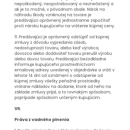
nepoškodený, neopotrebovaný a neznečistený a
ak je to možné, v pôvodnom obale. Nárok na
náhradu škody vzniknutej na tovare je
predávajúci oprávnený jednostranne započítať
proti nároku kupujúceho na vrátenie kúpnej ceny.
11. Predávajúci je oprávnený odstúpiť od kúpnej
zmluvy z dôvodu vypredania zásob,
nedostupnosti tovaru, alebo keď výrobca,
dovozca alebo dodávateľ tovaru prerušil výrobu
alebo dovoz tovaru. Predávajúci bezodkladne
informuje kupujúceho prostredníctvom
emailovej adresy uvedenej v objednávke a vráti v
lehote 14 dní od oznámení o odstúpenie od
kúpnej zmluvy všetky peňažné prostriedky
vrátane nákladov na dodanie, ktoré od neho na
základe zmluvy prijal, a to rovnakým spôsobom,
poprípade spôsobom určeným kupujúcim.
VII.
Práva z vadného plnenia