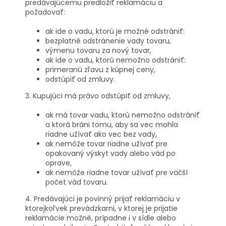
predávajúcemu predložiť reklamáciu a
požadovať:
ak ide o vadu, ktorú je možné odstrániť:
bezplatné odstránenie vady tovaru,
výmenu tovaru za nový tovar,
ak ide o vadu, ktorú nemožno odstrániť:
primeranú zľavu z kúpnej ceny,
odstúpiť od zmluvy.
3. Kupujúci má právo odstúpiť od zmluvy,
ak má tovar vadu, ktorú nemožno odstrániť
a ktorá bráni tomu, aby sa vec mohla
riadne užívať ako vec bez vady,
ak nemôže tovar riadne užívať pre
opakovaný výskyt vady alebo vád po
oprave,
ak nemôže riadne tovar užívať pre väčší
počet vád tovaru.
4. Predávajúci je povinný prijať reklamáciu v
ktorejkoľvek prevádzkarni, v ktorej je prijatie
reklamácie možné, prípadne i v sídle alebo