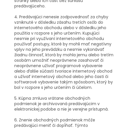
stránky alebo ich časť bez súhlasu
predávajúceho.
4. Predávajúci nenesie zodpovednosť za chyby
vzniknuté v dôsledku zásahu tretích osôb do
internetového obchodu alebo v dôsledku jeho
použitia v rozpore s jeho určením. Kupujúci
nesmie pri využívaní internetového obchodu
používať postupy, ktoré by mohli mať negatívny
vplyv na jeho prevádzku a nesmie vykonávať
žiadnu činnosť, ktorá by mohla jemu alebo tretím
osobám umožniť neoprávnene zasahovať či
neoprávnene užívať programové vybavenie
alebo ďalšie súčasti tvoriace internetový obchod
a užívať internetový obchod alebo jeho časti či
softwarové vybavenie takým spôsobom, ktorý by
bol v rozpore s jeho určením či účelom.
5. Kúpna zmluva vrátane obchodných
podmienok je archivovaná predávajúcim v
elektronickej podobe a nie je verejne prístupná.
6. Znenie obchodných podmienok môže
predávajúci meniť či dopĺňať. Týmto