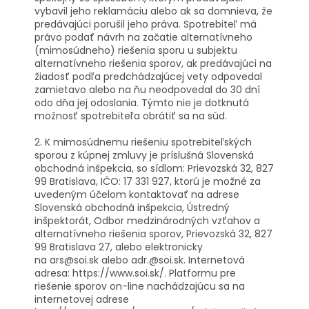
vybavil jeho reklamáciu alebo ak sa domnieva, že
predávajúci porušil jeho práva. Spotrebiteľ má
právo podať návrh na začatie alternatívneho
(mimosúdneho) riešenia sporu u subjektu
alternatívneho riešenia sporov, ak predávajúci na
žiadosť podľa predchádzajúcej vety odpovedal
zamietavo alebo na ňu neodpovedal do 30 dní
odo dňa jej odoslania. Týmto nie je dotknutá
možnosť spotrebiteľa obrátiť sa na súd.
2. K mimosúdnemu riešeniu spotrebiteľských
sporou z kúpnej zmluvy je príslušná Slovenská
obchodná inšpekcia, so sídlom: Prievozská 32, 827
99 Bratislava, IČO: 17 331 927, ktorú je možné za
uvedeným účelom kontaktovať na adrese
Slovenská obchodná inšpekcia, Ústredný
inšpektorát, Odbor medzinárodných vzťahov a
alternatívneho riešenia sporov, Prievozská 32, 827
99 Bratislava 27, alebo elektronicky
na
ars@soi.sk
alebo
adr.@soi.sk. Internetová
adresa: https://www.soi.sk/. Platformu pre
riešenie sporov on-line nachádzajúcu sa na
internetovej adrese