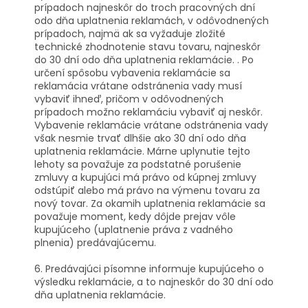
prípadoch najneskôr do troch pracovných dní
odo dňa uplatnenia reklamách, v odôvodnených
prípadoch, najmä ak sa vyžaduje zložité
technické zhodnotenie stavu tovaru, najneskôr
do 30 dní odo dňa uplatnenia reklamácie. . Po
určení spôsobu vybavenia reklamácie sa
reklamácia vrátane odstránenia vady musí
vybaviť ihneď, pričom v odôvodnených
prípadoch možno reklamáciu vybaviť aj neskôr.
Vybavenie reklamácie vrátane odstránenia vady
však nesmie trvať dlhšie ako 30 dní odo dňa
uplatnenia reklamácie. Márne uplynutie tejto
lehoty sa považuje za podstatné porušenie
zmluvy a kupujúci má právo od kúpnej zmluvy
odstúpiť alebo má právo na výmenu tovaru za
nový tovar. Za okamih uplatnenia reklamácie sa
považuje moment, kedy dôjde prejav vôle
kupujúceho (uplatnenie práva z vadného
plnenia) predávajúcemu.
6. Predávajúci písomne informuje kupujúceho o
výsledku reklamácie, a to najneskôr do 30 dní odo
dňa uplatnenia reklamácie.