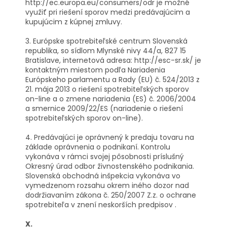
http://ec.europa.eu/consumers/odr je možné
využiť pri riešení sporov medzi predávajúcim a
kupujúcim z kúpnej zmluvy.
3. Európske spotrebiteľské centrum Slovenská
republika, so sídlom Mlynské nivy 44/a, 827 15
Bratislave, internetová adresa: http://esc-sr.sk/ je
kontaktným miestom podľa Nariadenia
Európskeho parlamentu a Rady (EU) č. 524/2013 z
21. mája 2013 o riešení spotrebiteľských sporov
on-line a o zmene nariadenia (ES) č. 2006/2004
a smernice 2009/22/ES (nariadenie o riešení
spotrebiteľských sporov on-line).
4. Predávajúci je oprávnený k predaju tovaru na
základe oprávnenia o podnikaní. Kontrolu
vykonáva v rámci svojej pôsobnosti príslušný
Okresný úrad odbor živnostenského podnikania.
Slovenská obchodná inšpekcia vykonáva vo
vymedzenom rozsahu okrem iného dozor nad
dodržiavaním zákona č. 250/2007 Z.z. o ochrane
spotrebiteľa v znení neskorších predpisov .
X.