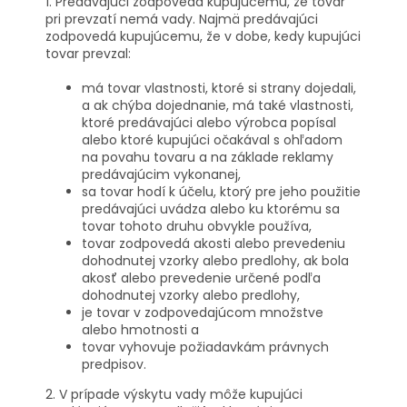
1. Predávajúci zodpovedá kupujúcemu, že tovar
pri prevzatí nemá vady. Najmä predávajúci
zodpovedá kupujúcemu, že v dobe, kedy kupujúci
tovar prevzal:
má tovar vlastnosti, ktoré si strany dojedali,
a ak chýba dojednanie, má také vlastnosti,
ktoré predávajúci alebo výrobca popísal
alebo ktoré kupujúci očakával s ohľadom
na povahu tovaru a na základe reklamy
predávajúcim vykonanej,
sa tovar hodí k účelu, ktorý pre jeho použitie
predávajúci uvádza alebo ku ktorému sa
tovar tohoto druhu obvykle používa,
tovar zodpovedá akosti alebo prevedeniu
dohodnutej vzorky alebo predlohy, ak bola
akosť alebo prevedenie určené podľa
dohodnutej vzorky alebo predlohy,
je tovar v zodpovedajúcom množstve
alebo hmotnosti a
tovar vyhovuje požiadavkám právnych
predpisov.
2. V prípade výskytu vady môže kupujúci