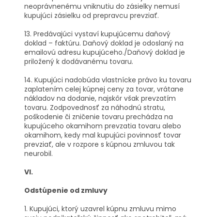
neoprávnenému vniknutiu do zásielky nemusí
kupujúci zásielku od prepravcu prevziať.
13. Predávajúci vystaví kupujúcemu daňový
doklad – faktúru. Daňový doklad je odoslaný na
emailovú adresu kupujúceho./Daňový doklad je
priložený k dodávanému tovaru.
14. Kupujúci nadobúda vlastnícke právo ku tovaru
zaplatením celej kúpnej ceny za tovar, vrátane
nákladov na dodanie, najskôr však prevzatím
tovaru. Zodpovednosť za náhodnú stratu,
poškodenie či zničenie tovaru prechádza na
kupujúceho okamihom prevzatia tovaru alebo
okamihom, kedy mal kupujúci povinnosť tovar
prevziať, ale v rozpore s kúpnou zmluvou tak
neurobil.
VI.
Odstúpenie od zmluvy
1. Kupujúci, ktorý uzavrel kúpnu zmluvu mimo