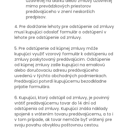
uzavretej na diaľku alebo zmluvy uzavretej
mimo prevádzkových priestorov
predávajúceho v znení neskorších
predpisov.
4. Pre dodržanie lehoty pre odstúpenie od zmluvy
musí kupujúci odoslať formulár o odstúpení v
lehote pre odstúpenie od zmluvy.
5. Pre odstúpenie od kúpnej zmluvy môže
kupujúci využiť vzorový formulár k odstúpeniu od
zmluvy poskytovaný predávajúcim. Odstúpenie
od kúpnej zmluvy zašle kupujúci na emailovú
alebo doručovaciu adresu predávajúceho
uvedenú v týchto obchodných podmienkach.
Predávajúci potvrdí kupujúcemu bezodkladne
prijatie formulára.
6. Kupujúci, ktorý odstúpil od zmluvy, je povinný
vrátiť predávajúcemu tovar do 14 dní od
odstúpenia od zmluvy. Kupujúci znáša náklady
spojené s vrátením tovaru predávajúcemu, a to i
v tom prípade, ak tovar nemôže byť vrátený pre
svoju povahu obvyklou poštovnou cestou.