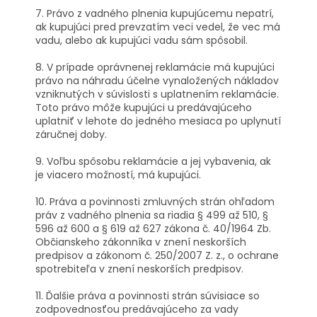
7. Právo z vadného plnenia kupujúcemu nepatrí,
ak kupujúci pred prevzatím veci vedel, že vec má
vadu, alebo ak kupujúci vadu sám spôsobil.
8. V prípade oprávnenej reklamácie má kupujúci
právo na náhradu účelne vynaložených nákladov
vzniknutých v súvislosti s uplatnením reklamácie.
Toto právo môže kupujúci u predávajúceho
uplatniť v lehote do jedného mesiaca po uplynutí
záručnej doby.
9. Voľbu spôsobu reklamácie a jej vybavenia, ak
je viacero možností, má kupujúci.
10. Práva a povinnosti zmluvných strán ohľadom
práv z vadného plnenia sa riadia § 499 až 510, §
596 až 600 a § 619 až 627 zákona č. 40/1964 Zb.
Občianskeho zákonníka v znení neskorších
predpisov a zákonom č. 250/2007 Z. z., o ochrane
spotrebiteľa v znení neskorších predpisov.
11. Ďalšie práva a povinnosti strán súvisiace so
zodpovednosťou predávajúceho za vady