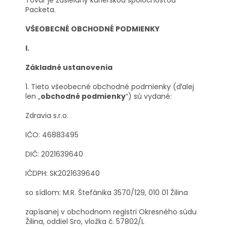
Tovar je zasielaný kuriérskou spoločnosťou
Packeta.
VŠEOBECNÉ OBCHODNÉ PODMIENKY
I.
Základné ustanovenia
1. Tieto všeobecné obchodné podmienky (ďalej
len „
obchodné podmienky
“) sú vydané:
Zdravia s.r.o.
IČO: 46883495
DIČ: 2021639640
IČDPH: SK2021639640
so sídlom: M.R. Štefánika 3570/129, 010 01 Žilina
zapísanej v obchodnom registri Okresného súdu
Žilina, oddiel Sro, vložka č. 57802/L