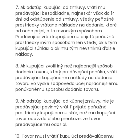
7. Ak odstúpi kupujúci od zmluvy, vráti mu
predávajúci bezodkladne, najneskôr však do 14
dní od odstúpenie od zmluvy, všetky peňažné
prostriedky vrátane nákladov na dodanie, ktoré
od neho prijal, a to rovnakým spôsobom.
Predávajúci vráti kupujúcemu prijaté peňažné
prostriedky iným spôsobom len vtedy, ak s tým
kupujúci súhlasí a ak mu tým nevzniknú ďalšie
náklady.
8. Ak kupujúci zvolil iný než najlacnejší spôsob
dodania tovaru, ktorý predávajúci ponúka, vráti
predávajúci kupujúcemu náklady na dodanie
tovaru vo výške zodpovedajúcej najlacnejšiemu
ponúkanému spôsobu dodania tovaru.
9. Ak odstúpi kupujúci od kúpnej zmluvy, nie je
predávajúci povinný vrátiť prijaté peňažné
prostriedky kupujúcemu skôr, než mu kupujúci
tovar odovzdá alebo preukáže, že tovar
predávajúcemu odoslal.
10. Tovar musí vrátiť kupujúci predávajúcemu