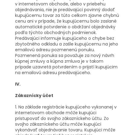
v internetovom obchode, alebo v priebehu
objednávania, nie je predávajúci povinný dodať
kupujúcemu tovar za túto celkom zjavne chybnú
cenu ani v prípade, že kupujúcemu bolo zaslané
automatické potvrdenie o obdržaní objednávky
podľa týchto obchodných podmienok.
Predávajúci informuje kupujúceho o chybe bez
zbytočného odkladu a zašle kupujúcemu na jeho
emailovú adresu pozmenenú ponuku.
Pozmenená ponuka sa považuje za nový návrh
kúpnej zmluvy a kúpna zmluva je v takom
prípade uzavretá potvrdením o prijatí kupujúcim
na emailovú adresu predávajúceho.
IV.
Zákaznícky účet
1. Na základe registrácie kupujúceho vykonanej v
internetovom obchode môže kupujúci
pristupovať do svojho zákazníckeho účtu. Zo
svojho zákazníckeho účtu môže kupujúci
vykonávať objednávanie tovaru. Kupujúci môže