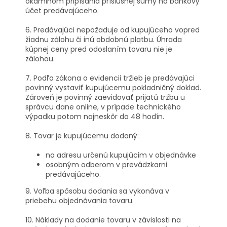
okamihom pripísania príslušnej sumy na bankový
účet predávajúceho.
6. Predávajúci nepožaduje od kupujúceho vopred
žiadnu zálohu či inú obdobnú platbu. Úhrada
kúpnej ceny pred odoslaním tovaru nie je
zálohou.
7. Podľa zákona o evidencii tržieb je predávajúci
povinný vystaviť kupujúcemu pokladničný doklad.
Zároveň je povinný zaevidovať prijatú tržbu u
správcu dane online, v prípade technického
výpadku potom najneskôr do 48 hodín.
8. Tovar je kupujúcemu dodaný:
na adresu určenú kupujúcim v objednávke
osobným odberom v prevádzkarni
predávajúceho.
9. Voľba spôsobu dodania sa vykonáva v
priebehu objednávania tovaru.
10. Náklady na dodanie tovaru v závislosti na