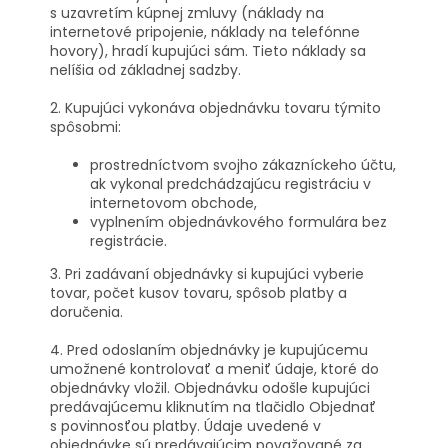
s uzavretím kúpnej zmluvy (náklady na
internetové pripojenie, náklady na telefónne
hovory), hradí kupujúci sám. Tieto náklady sa
nelíšia od základnej sadzby.
2. Kupujúci vykonáva objednávku tovaru týmito
spôsobmi:
prostredníctvom svojho zákazníckeho účtu,
ak vykonal predchádzajúcu registráciu v
internetovom obchode,
vyplnením objednávkového formulára bez
registrácie.
3. Pri zadávaní objednávky si kupujúci vyberie
tovar, počet kusov tovaru, spôsob platby a
doručenia.
4. Pred odoslaním objednávky je kupujúcemu
umožnené kontrolovať a meniť údaje, ktoré do
objednávky vložil. Objednávku odošle kupujúci
predávajúcemu kliknutím na tlačidlo Objednať
s povinnosťou platby. Údaje uvedené v
objednávke sú predávajúcim považované za