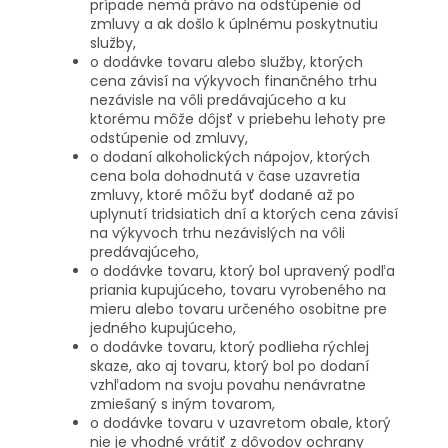
prípade nemá právo na odstúpenie od
zmluvy a ak došlo k úplnému poskytnutiu
služby,
o dodávke tovaru alebo služby, ktorých
cena závisí na výkyvoch finančného trhu
nezávisle na vôli predávajúceho a ku
ktorému môže dôjsť v priebehu lehoty pre
odstúpenie od zmluvy,
o dodaní alkoholických nápojov, ktorých
cena bola dohodnutá v čase uzavretia
zmluvy, ktoré môžu byť dodané až po
uplynutí tridsiatich dní a ktorých cena závisí
na výkyvoch trhu nezávislých na vôli
predávajúceho,
o dodávke tovaru, ktorý bol upravený podľa
priania kupujúceho, tovaru vyrobeného na
mieru alebo tovaru určeného osobitne pre
jedného kupujúceho,
o dodávke tovaru, ktorý podlieha rýchlej
skaze, ako aj tovaru, ktorý bol po dodaní
vzhľadom na svoju povahu nenávratne
zmiešaný s iným tovarom,
o dodávke tovaru v uzavretom obale, ktorý
nie je vhodné vrátiť z dôvodov ochrany