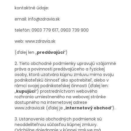
kontaktné údaje:
email:
info@zdravia.sk
telefón: 0903 779 617, 0903 739 900
web: www.zdravia.sk
(ďalej len „
predávajúci
“)
2. Tieto obchodné podmienky upravujú vzájomné
práva a povinnosti predávajúceho a fyzickej
osoby, ktorá uzatvára kúpnu zmluvu mimo svoju
podnikateľskú činnosť ako spotrebiteľ, alebo v
rámci svojej podnikateľskej činnosti (ďalej len:
„
kupujúci
“) prostredníctvom webového
rozhrania umiestneného na webovej stránke
dostupného na internetovej adrese
www.zdravia.sk (ďalej je „
internetový obchod
“).
3. Ustanovenia obchodných podmienok sú
neoddeliteľnou súčasťou kúpnej zmluvy.
Odchýlne dojednanie v kúpnej zmluve má