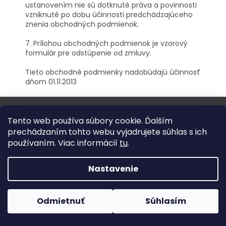
ustanovením nie sú dotknuté práva a povinnosti
vzniknuté po dobu účinnosti predchádzajúceho
znenia obchodných podmienok.
7. Prílohou obchodných podmienok je vzorový
formulár pre odstúpenie od zmluvy.
Tieto obchodné podmienky nadobúdajú účinnosť
dňom 01.11.2013
Z
á
Tento web používa súbory cookie. Ďalším
p
prechádzaním tohto webu vyjadrujete súhlas s ich
ä
Užitočné informácie
používaním. Viac informácií
tu
.
t
Ochrana osobných údajov
i
e
Obchodné podmienky
Nastavenie
Kontakt
Môj účet
Odmietnuť
Súhlasím