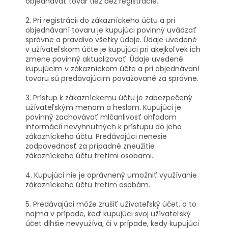
objednávať tovar tiež bez registrácie.
2. Pri registrácii do zákazníckeho účtu a pri
objednávaní tovaru je kupujúci povinný uvádzať
správne a pravdivo všetky údaje. Údaje uvedené
v užívateľskom účte je kupujúci pri akejkoľvek ich
zmene povinný aktualizovať. Údaje uvedené
kupujúcim v zákazníckom účte a pri objednávaní
tovaru sú predávajúcim považované za správne.
3. Prístup k zákazníckemu účtu je zabezpečený
užívateľským menom a heslom. Kupujúci je
povinný zachovávať mlčanlivosť ohľadom
informácií nevyhnutných k prístupu do jeho
zákazníckeho účtu. Predávajúci nenesie
zodpovednosť za prípadné zneužitie
zákazníckeho účtu tretími osobami.
4. Kupujúci nie je oprávnený umožniť využívanie
zákazníckeho účtu tretím osobám.
5. Predávajúci môže zrušiť užívateľský účet, a to
najmä v prípade, keď kupujúci svoj užívateľský
účet dlhšie nevyužíva, či v prípade, kedy kupujúci