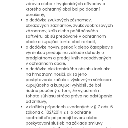
zdravia alebo z hygienických dôvodov a
ktorého ochranný obal bol po dodaní
porušený,
o dodávke zvukových záznamov,
obrazových záznamov, zvukovoobrazových
záznamov, kníh alebo počítačového
softvéru, ak sú predávané v ochrannom
obale a kupujúci tento obal rozbalil,
o dodávke novín, periodík alebo časopisov s
výnimkou predaja na základe dohody o
predplatnom a predaji kníh nedodávaných
v ochrannom obale,
o dodávke elektronického obsahu inak ako
na hmotnom nosiči, ak sa jeho
poskytovanie začalo s výslovným súhlasom
kupujúceho a kupujúci vyhlásil , že bol
riadne poučený o tom, že vyjadrením
tohoto súhlasu stráca právo na odstúpenie
od zmluvy,
v ďalších prípadoch uvedených v § 7 ods. 6
zákona č. 102/2014 Z.z. o ochrane
spotrebiteľa pri predaji tovaru alebo
poskytovaní služieb na základe zmluvy