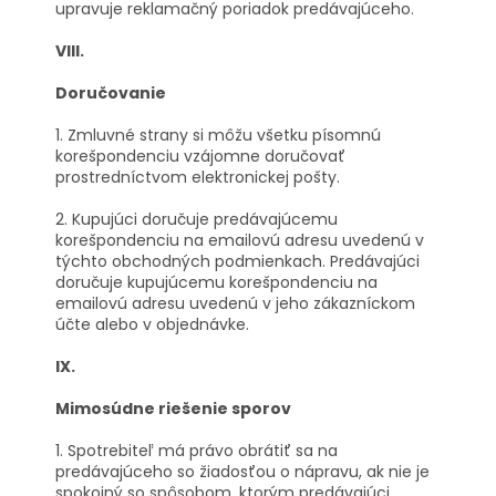
upravuje reklamačný poriadok predávajúceho.
VIII.
Doručovanie
1. Zmluvné strany si môžu všetku písomnú
korešpondenciu vzájomne doručovať
prostredníctvom elektronickej pošty.
2. Kupujúci doručuje predávajúcemu
korešpondenciu na emailovú adresu uvedenú v
týchto obchodných podmienkach. Predávajúci
doručuje kupujúcemu korešpondenciu na
emailovú adresu uvedenú v jeho zákazníckom
účte alebo v objednávke.
IX.
Mimosúdne riešenie sporov
1. Spotrebiteľ má právo obrátiť sa na
predávajúceho so žiadosťou o nápravu, ak nie je
spokojný so spôsobom, ktorým predávajúci