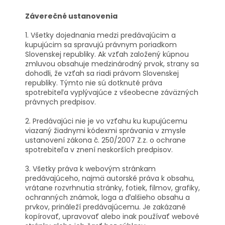
Záverečné ustanovenia
1. Všetky dojednania medzi predávajúcim a
kupujúcim sa spravujú právnym poriadkom
Slovenskej republiky. Ak vzťah založený kúpnou
zmluvou obsahuje medzinárodný prvok, strany sa
dohodli, že vzťah sa riadi právom Slovenskej
republiky. Týmto nie sú dotknuté práva
spotrebiteľa vyplývajúce z všeobecne záväzných
právnych predpisov.
2. Predávajúci nie je vo vzťahu ku kupujúcemu
viazaný žiadnymi kódexmi správania v zmysle
ustanovení zákona č. 250/2007 Z.z. o ochrane
spotrebiteľa v znení neskorších predpisov.
3. Všetky práva k webovým stránkam
predávajúceho, najmä autorské práva k obsahu,
vrátane rozvrhnutia stránky, fotiek, filmov, grafiky,
ochranných známok, loga a ďalšieho obsahu a
prvkov, prináleží predávajúcemu. Je zakázané
kopírovať, upravovať alebo inak používať webové