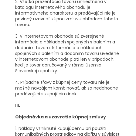
2. Všetka prezentácia tovaru umiestnená v
katalógu internetového obchodu je
informatívneho charakteru a predávajúci nie je
povinný uzavrieť kúpnu zmluvu ohľadom tohoto
tovaru.
3. V internetovom obchode sú zverejnené
informácie o nákladoch spojených s balením a
dodaním tovaru. Informácia o nákladoch
spojených s balením a dodaním tovaru uvedené
v internetovom obchode platí len v prípadoch,
keď je tovar doručovaný v rámci územia
Slovenskej republiky.
4. Prípadné zľavy z kúpnej ceny tovaru nie je
možné navzájom kombinovať, ak sa nedohodne
predávajúci s kupujúcim inak.
III.
Objednávka a uzavretie kúpnej zmluvy
1. Náklady vzniknuté kupujúcemu pri použití
komunikačných prostriedkov na diaľku v súvislosti