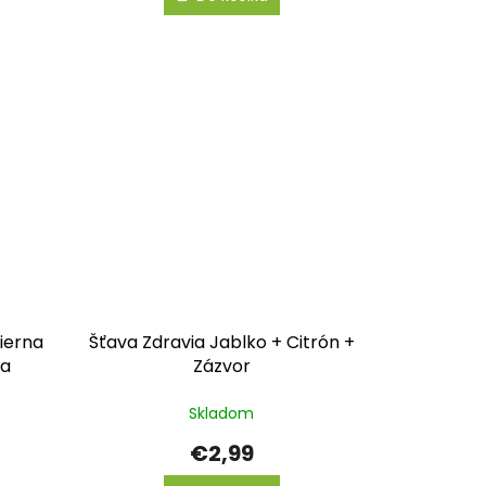
Čierna
Šťava Zdravia Jablko + Citrón +
za
Zázvor
Skladom
€2,99