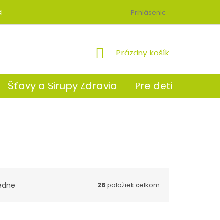
BLOG
Prihlásenie
NÁKUPNÝ
Prázdny košík
KOŠÍK
Šťavy a Sirupy Zdravia
Pre deti
edne
26
položiek celkom