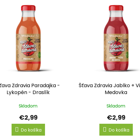
ťava Zdravia Paradajka -
Šťava Zdravia Jablko + V
Lykopén - Draslík
Medovka
Skladom
Skladom
€2,99
€2,99
Do košíka
Do košíka