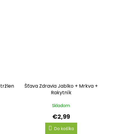
tržlen
Šťava Zdravia Jablko + Mrkva +
Rakytník
Skladom
€2,99
Do košíka