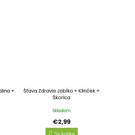
lina +
Šťava Zdravia Jablko + Klinček +
Škorica
Skladom
€2,99
Do košíka