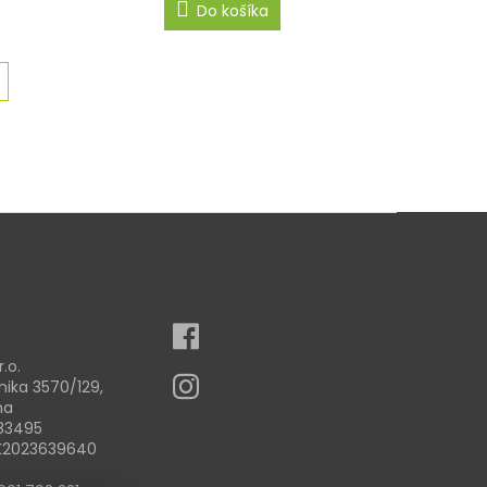
Do košíka
r.o.
nika 3570/129,
na
83495
SK2023639640