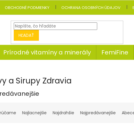
OBCHODNÉ PODMIENKY
OCHRANA OSOBNÝCH ÚDAJOV
HĽADAŤ
Prírodné vitamíny a minerály
FemiFine
vy a Sirupy Zdravia
redávanejšie
rúčame
Najlacnejšie
Najdrahšie
Najpredávanejšie
Abec