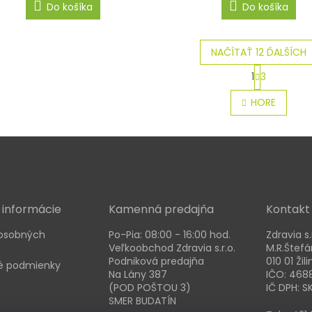
Do košíka
Do košíka
NAČÍTAŤ 12 ĎALŠÍCH
S
1
3
t
O
r
v
HORE
á
l
n
á
k
d
o
a
v
c
a
i
n
e
i
e
p
 informácie
Kamenná predajňa
Kontakt
r
v
osobných
Po-Pia: 08:00 - 16:00 hod.
Zdravia s.
k
Veľkoobchod Zdravia s.r.o.
M.R.Štefá
y
Podniková predajňa
010 01 Žili
 podmienky
v
Na Lány 387
IČO: 468
ý
(POD POŠTOU 3)
IČ DPH: 
p
SMER BUDATÍN
i