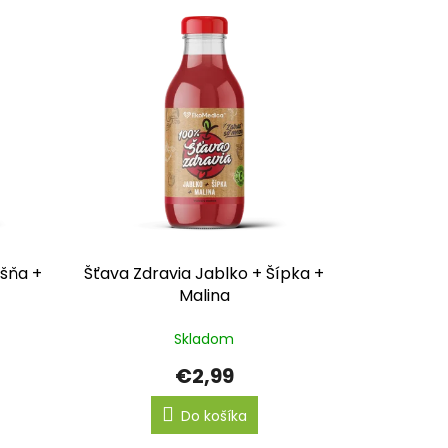
išňa +
Šťava Zdravia Jablko + Šípka +
Malina
Skladom
€2,99
Do košíka