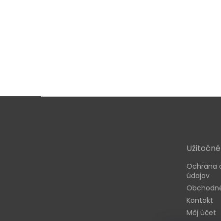
Z
á
p
ä
t
Užitočné
i
e
Ochrana 
údajov
Obchodné
Kontakt
Môj účet