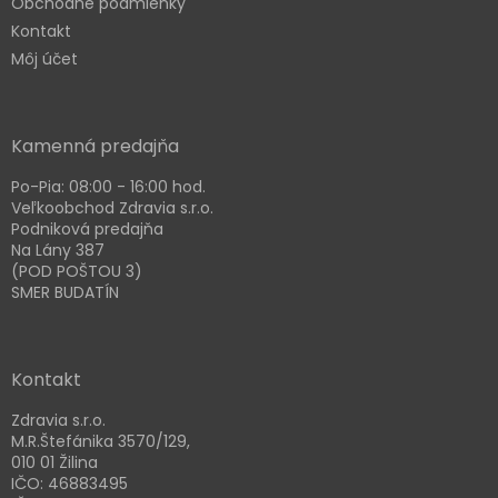
e
p
Obchodné podmienky
r
Kontakt
v
Môj účet
k
y
v
ý
Kamenná predajňa
p
i
Po-Pia: 08:00 - 16:00 hod.
s
Veľkoobchod Zdravia s.r.o.
u
Podniková predajňa
Na Lány 387
(POD POŠTOU 3)
SMER BUDATÍN
Kontakt
Zdravia s.r.o.
M.R.Štefánika 3570/129,
010 01 Žilina
IČO: 46883495