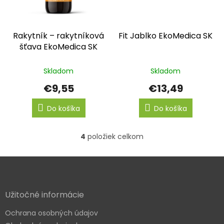
Rakytník – rakytníková
Fit Jablko EkoMedica SK
šťava EkoMedica SK
Skladom
Skladom
€9,55
€13,49
Do košíka
Do košíka
4
položiek celkom
O
v
l
Z
á
á
d
p
a
ä
Užitočné informácie
c
t
i
Ochrana osobných údajov
i
e