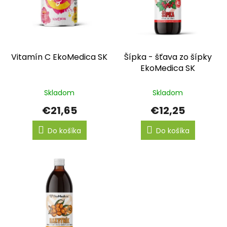
r
o
d
u
k
Vitamín C EkoMedica SK
Šípka - šťava zo šípky
t
EkoMedica SK
o
v
Skladom
Skladom
€21,65
€12,25
Do košíka
Do košíka