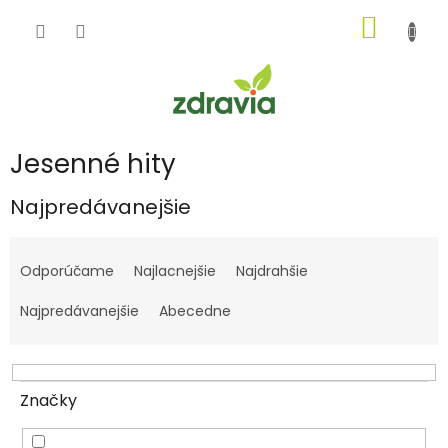
Prejsť
NÁKU
na
obsah
KOŠÍK
Jesenné hity
Najpredávanejšie
R
a
Odporúčame
Najlacnejšie
Najdrahšie
d
e
Najpredávanejšie
Abecedne
n
i
e
p
Značky
r
o