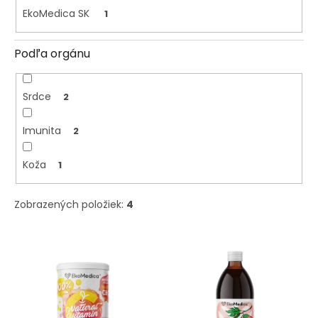
d
EkoMedica SK
1
u
k
Podľa orgánu
t
o
v
Srdce
2
Imunita
2
Koža
1
Zobrazených položiek:
4
V
ý
p
i
s
p