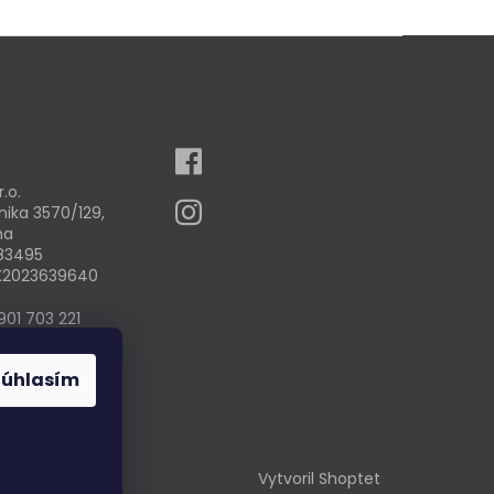
r.o.
nika 3570/129,
na
83495
SK2023639640
901 703 221
nfo@zdravia.sk
Súhlasím
Vytvoril Shoptet