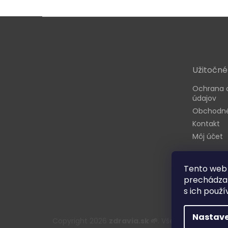
Z
á
p
ä
t
Užitočné
i
e
Ochrana 
údajov
Obchodné
Kontakt
Môj účet
Tento web 
prechádzan
s ich použí
Nastave
Copyright 2026
zdravia.sk 🌱
. Všetky práva vyhr