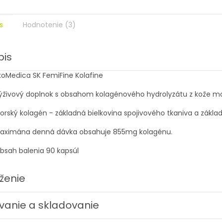
s
Hodnotenie (3)
pis
koMedica SK FemiFine Kolafine
ýživový doplnok s obsahom kolagénového hydrolyzátu z kože mo
orský kolagén - základná bielkovina spojivového tkaniva a základná
aximána denná dávka obsahuje 855mg kolagénu.
bsah balenia 90 kapsúl
oženie
ívanie a skladovanie