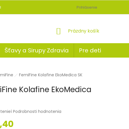
BLOG
Prihlásenie
NÁKUPNÝ
Prázdny košík
KOŠÍK
Šťavy a Sirupy Zdravia
Pre deti
ov
miFine
FemiFine Kolafine EkoMedica SK
Fine Kolafine EkoMedica
tenieí
Podrobnosti hodnotenia
,40