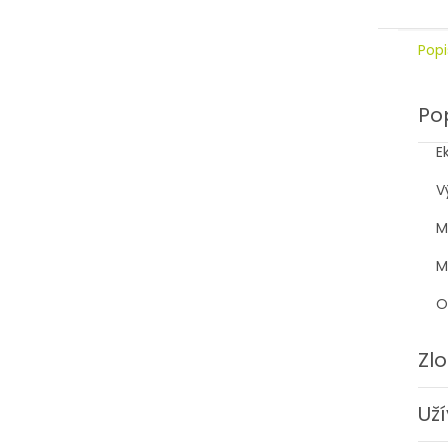
Popi
Po
E
V
M
M
O
Zl
Už