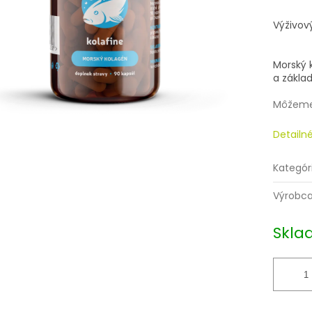
Jednotk
cena:
Výživov
Morský 
a základ
Môžeme 
Detailn
Kategór
Výrobc
Skla