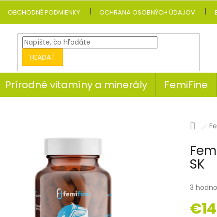
OBCHODNÉ PODMIENKY
OCHRANA OSOBNÝCH ÚDAJOV
HĽADAŤ
Prírodné vitamíny a minerály
FemiFine
Dom
Fe
Femi
SK
3 hodno
€14