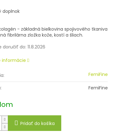
ová
ý doplnok
kolagén - základná bielkovina spojivového tkaniva
ná fibrilárna zložka kože, kostí a šliach.
doručiť do:
11.8.2026
é informácie
FemiFine
ia
:
a
:
FemiFine
dom
Pridať do košíka