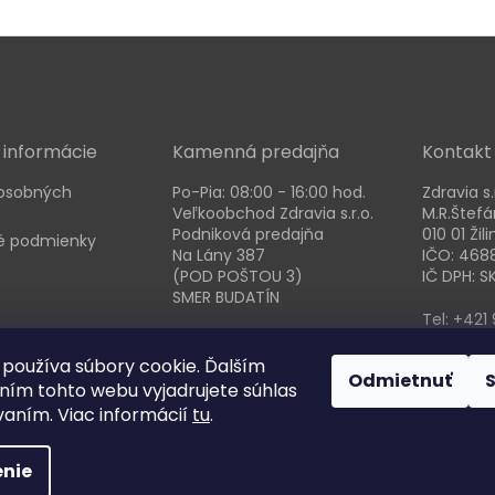
 informácie
Kamenná predajňa
Kontakt
osobných
Po-Pia: 08:00 - 16:00 hod.
Zdravia s.
Veľkoobchod Zdravia s.r.o.
M.R.Štefá
Podniková predajňa
010 01 Žili
 podmienky
Na Lány 387
IČO: 468
(POD POŠTOU 3)
IČ DPH: 
SMER BUDATÍN
Tel: +421 
Email : i
používa súbory cookie. Ďalším
Odmietnuť
ím tohto webu vyjadrujete súhlas
vaním. Viac informácií
tu
.
nie
adené.