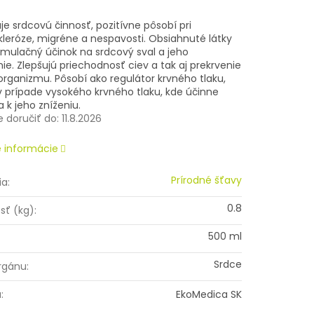
ová
e srdcovú činnosť, pozitívne pôsobí pri
kleróze, migréne a nespavosti. Obsiahnuté látky
imulačný účinok na srdcový sval a jeho
ie. Zlepšujú priechodnosť ciev a tak aj prekrvenie
organizmu. Pôsobí ako regulátor krvného tlaku,
v prípade vysokého krvného tlaku, kde účinne
a k jeho zníženiu.
doručiť do:
11.8.2026
é informácie
Prírodné šťavy
ia
:
0.8
sť (kg)
:
500 ml
Srdce
rgánu
:
a
:
EkoMedica SK