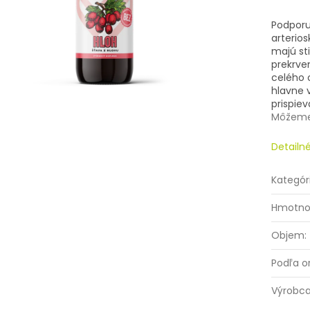
Jednotk
cena:
Podporuj
arterios
majú st
prekrven
celého 
hlavne 
prispiev
Môžeme 
Detailn
Kategór
Hmotno
Objem
:
Podľa o
Výrobc