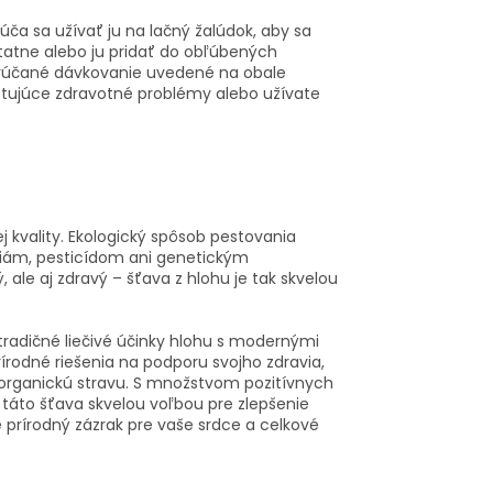
ča sa užívať ju na lačný žalúdok, aby sa
tatne alebo ju pridať do obľúbených
porúčané dávkovanie uvedené na obale
istujúce zdravotné problémy alebo užívate
 kvality. Ekologický spôsob pestovania
liám, pesticídom ani genetickým
ale aj zdravý – šťava z hlohu je tak skvelou
adičné liečivé účinky hlohu s modernými
rírodné riešenia na podporu svojho zdravia,
a organickú stravu. S množstvom pozitívnych
 táto šťava skvelou voľbou pre zlepšenie
 prírodný zázrak pre vaše srdce a celkové