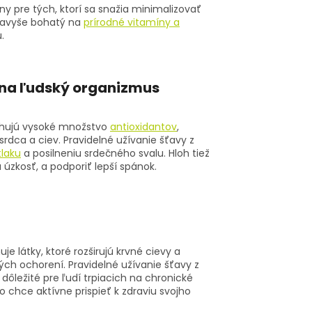
lny pre tých, ktorí sa snažia minimalizovať
e navyše bohatý na
prírodné vitamíny a
.
 na ľudský organizmus
sahujú vysoké množstvo
antioxidantov
,
srdca a ciev. Pravidelné užívanie šťavy z
tlaku
a posilneniu srdečného svalu. Hloh tiež
úzkosť, a podporiť lepší spánok.
e látky, ktoré rozširujú krvné cievy a
ch ochorení. Pravidelné užívanie šťavy z
dôležité pre ľudí trpiacich na chronické
 chce aktívne prispieť k zdraviu svojho