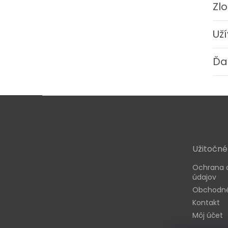
Zl
Už
Ďa
Z
á
p
ä
t
Užitočné
i
e
Ochrana 
údajov
Obchodné
Kontakt
Môj účet