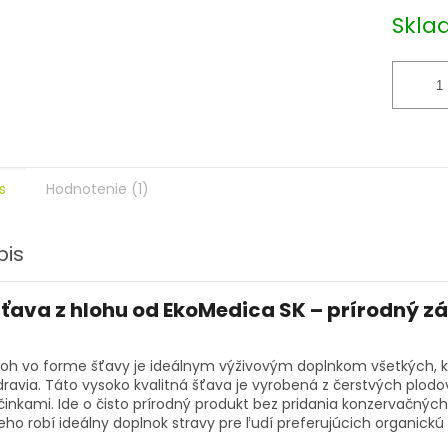
Skla
s
Hodnotenie (1)
pis
ťava z hlohu
od EkoMedica SK – prírodný zá
loh vo forme šťavy je ideálnym výživovým doplnkom všetkých, kt
dravia. Táto vysoko kvalitná šťava je vyrobená z čerstvých plodov
činkami. Ide o čisto prírodný produkt bez pridania konzervačných
eho robí ideálny doplnok stravy pre ľudí preferujúcich organickú 