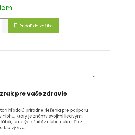
dom
Pridať do košíka
zrak pre vaše zdravie
orí hľadajú prírodné riešenia pre podporu
 hlohu, ktorý je známy svojimi liečivými
 látok, umelých farbív alebo cukru, čo z
a bio výživu.