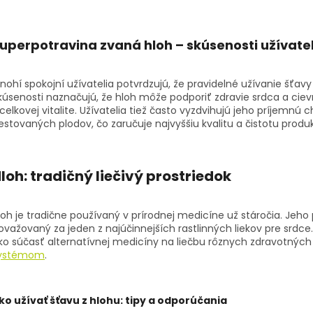
uperpotravina zvaná
hloh – skúsenosti
užívate
nohí spokojní užívatelia potvrdzujú, že pravidelné užívanie šťavy
kúsenosti naznačujú, že hloh môže podporiť zdravie srdca a ciev
 celkovej vitalite. Užívatelia tiež často vyzdvihujú jeho príjemnú 
estovaných plodov, čo zaručuje najvyššiu kvalitu a čistotu produ
loh
: tradičný liečivý prostriedok
loh je tradične používaný v prírodnej medicíne už stáročia. Jeho 
ovažovaný za jeden z najúčinnejších rastlinných liekov pre srdc
ko súčasť alternatívnej medicíny na liečbu rôznych zdravotnýc
ystémom
.
ko užívať šťavu z hlohu: tipy a odporúčania