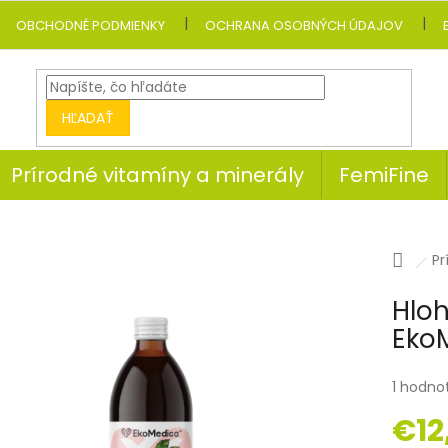
OBCHODNÉ PODMIENKY
OCHRANA OSOBNÝCH ÚDAJOV
HĽADAŤ
Prírodné vitamíny a minerály
FemiFine
Dom
Pr
Hloh
Eko
1 hodno
€12