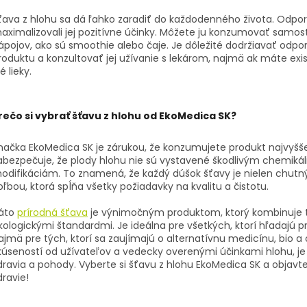
ťava z hlohu sa dá ľahko zaradiť do každodenného života. Odporú
aximalizovali jej pozitívne účinky. Môžete ju konzumovať samos
ápojov, ako sú smoothie alebo čaje. Je dôležité dodržiavať od
roduktu a konzultovať jej užívanie s lekárom, najmä ak máte ex
é lieky.
rečo si vybrať šťavu z hlohu od EkoMedica SK?
načka EkoMedica SK je zárukou, že konzumujete produkt najvyššej
abezpečuje, že plody hlohu nie sú vystavené škodlivým chemiká
odifikáciám. To znamená, že každý dúšok šťavy je nielen chutný, 
oľbou, ktorá spĺňa všetky požiadavky na kvalitu a čistotu.
áto
prírodná šťava
je výnimočným produktom, ktorý kombinuje tr
kologickými štandardmi. Je ideálna pre všetkých, ktorí hľadajú p
ajmä pre tých, ktorí sa zaujímajú o alternatívnu medicínu, bio 
kúseností od užívateľov a vedecky overenými účinkami hlohu, je
dravia a pohody. Vyberte si šťavu z hlohu EkoMedica SK a objavte
dravie!