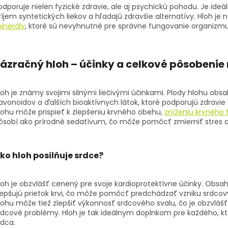
odporuje nielen fyzické zdravie, ale aj psychickú pohodu. Je ideá
ríjem syntetických liekov a hľadajú zdravšie alternatívy. Hloh j
inerály
, ktoré sú nevyhnutné pre správne fungovanie organizmu
Zázračný
hloh – účinky
a celkové pôsobenie
loh je známy svojimi silnými liečivými účinkami. Plody hlohu ob
lavonoidov a ďalších bioaktívnych látok, ktoré podporujú zdravie 
lohu môže prispieť k zlepšeniu krvného obehu,
zníženiu krvného 
ôsobí ako prírodné sedatívum, čo môže pomôcť zmierniť stres a 
ko hloh posilňuje srdce?
loh je obzvlášť cenený pre svoje kardioprotektívne účinky. Obsahuj
lepšujú prietok krvi, čo môže pomôcť predchádzať vzniku srdcový
lohu môže tiež zlepšiť výkonnosť srdcového svalu, čo je obzvlášť 
rdcové problémy. Hloh je tak ideálnym doplnkom pre každého, kto
rdca.