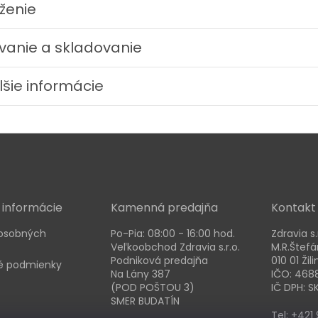
oženie
ívanie a skladovanie
lšie informácie
 informácie
Kamenná predajňa
Kontakt
osobných
Po-Pia: 08:00 - 16:00 hod.
Zdravia s.
Veľkoobchod Zdravia s.r.o.
M.R.Štefá
Podniková predajňa
010 01 Žili
 podmienky
Na Lány 387
IČO: 468
(POD POŠTOU 3)
IČ DPH: 
SMER BUDATÍN
Tel: +421 