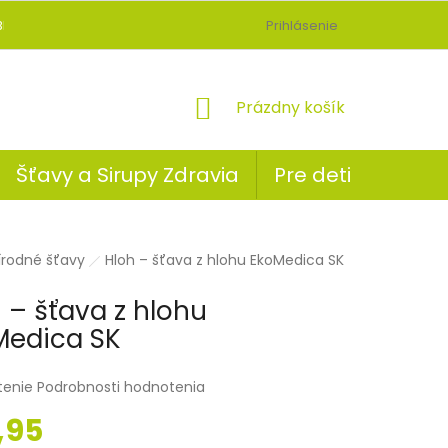
BLOG
Prihlásenie
NÁKUPNÝ
Prázdny košík
KOŠÍK
Šťavy a Sirupy Zdravia
Pre deti
ov
írodné šťavy
Hloh – šťava z hlohu EkoMedica SK
 – šťava z hlohu
Medica SK
tenie
Podrobnosti hodnotenia
,95