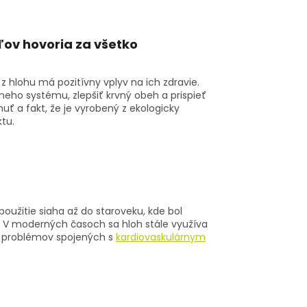
ľov hovoria za všetko
 z hlohu má pozitívny vplyv na ich zdravie.
neho systému, zlepšiť krvný obeh a prispieť
chuť a fakt, že je vyrobený z ekologicky
ktu.
použitie siaha až do staroveku, kde bol
e. V moderných časoch sa hloh stále využíva
h problémov spojených s
kardiovaskulárnym