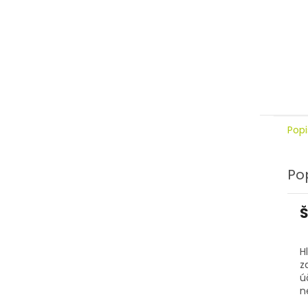
Popi
Po
Š
H
z
ú
n