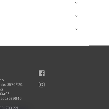
r.o.
nika 3570/129,
na
83495
SK2023639640
901 703 221