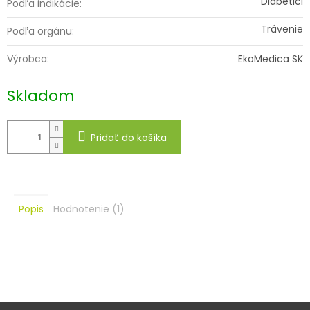
Diabetici
Podľa indikácie
:
Trávenie
Podľa orgánu
:
Výrobca
:
EkoMedica SK
Skladom
Pridať do košíka
Popis
Hodnotenie (1)
Z