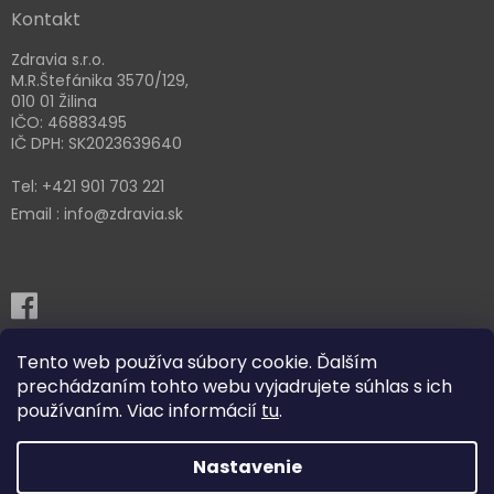
Kontakt
Zdravia s.r.o.
M.R.Štefánika 3570/129,
010 01 Žilina
IČO: 46883495
IČ DPH: SK2023639640
Tel: +421 901 703 221
Email : info@zdravia.sk
Tento web používa súbory cookie. Ďalším
prechádzaním tohto webu vyjadrujete súhlas s ich
používaním. Viac informácií
tu
.
Nastavenie
Vytvoril Shoptet