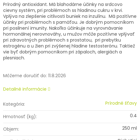
Prírodný antioxidant. Má blahodárne účinky na srdcovo
cievny systém, pri problémoch ss hladinou cukru v krvi.
Vplýva na zlepšenie citlivosti buniek na inzulínu. Má pozitívne
účinky pri problémoch s pamäťou. Je dobrým pomocníkom
pri posilnení imunity. Nakoľko účinkuje na vyrovnávanie
hormonálnej nerovnováhy, u
mužov môže pozitívne vplývať
pri zdravotných problémoch s prostatou, pri prebytku
estrogénu a u žien pri zvýšenej hladine testosterónu. Taktiež
vie byť dobrým pomocníkom pri zápaloch, alergiách a
plesniach.
Môžeme doručiť do:
11.8.2026
Detailné informácie
Prírodné šťavy
Kategória
:
0.4
Hmotnosť (kg)
:
250 ml
Objem
: