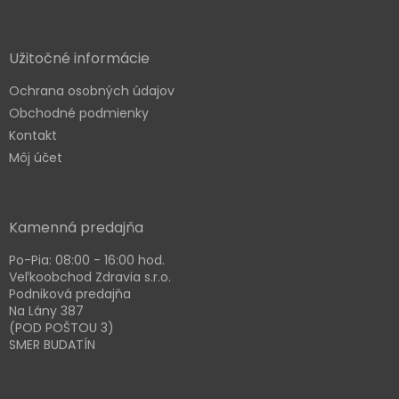
á
p
ä
Užitočné informácie
t
Ochrana osobných údajov
i
e
Obchodné podmienky
Kontakt
Môj účet
Kamenná predajňa
Po-Pia: 08:00 - 16:00 hod.
Veľkoobchod Zdravia s.r.o.
Podniková predajňa
Na Lány 387
(POD POŠTOU 3)
SMER BUDATÍN