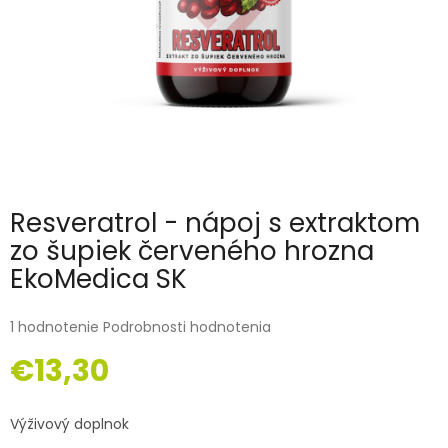
Resveratrol - nápoj s extraktom
zo šupiek červeného hrozna
EkoMedica SK
1 hodnotenie
Podrobnosti hodnotenia
€13,30
Jednotková
cena:
Výživový doplnok