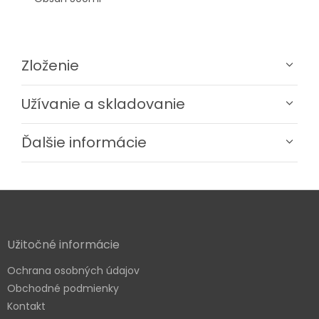
Zloženie
Užívanie a skladovanie
Ďalšie informácie
Z
á
p
ä
Užitočné informácie
t
Ochrana osobných údajov
i
e
Obchodné podmienky
Kontakt