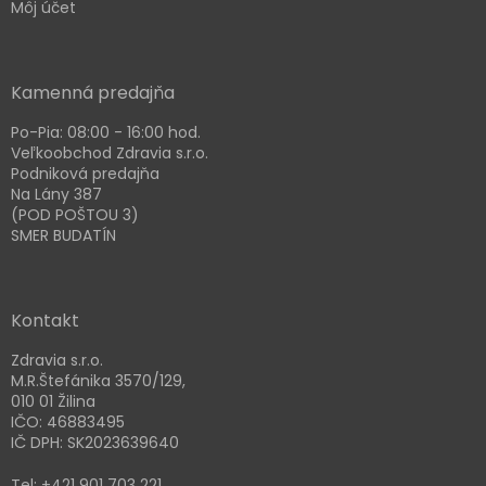
Môj účet
Kamenná predajňa
Po-Pia: 08:00 - 16:00 hod.
Veľkoobchod Zdravia s.r.o.
Podniková predajňa
Na Lány 387
(POD POŠTOU 3)
SMER BUDATÍN
Kontakt
Zdravia s.r.o.
M.R.Štefánika 3570/129,
010 01 Žilina
IČO: 46883495
IČ DPH: SK2023639640
Tel: +421 901 703 221