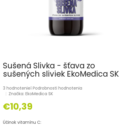
Sušená Slivka - šťava zo
sušených sliviek EkoMedica SK
3 hodnotenieí
Podrobnosti hodnotenia
Značka:
EkoMedica SK
€10,39
Jednotková
cena:
Účinok vitamínu C: