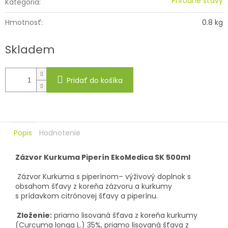
Prírodné šťavy
Kategória
:
Hmotnosť
:
0.8 kg
Skladem
Pridať do košíka
Popis
Hodnotenie
Zázvor Kurkuma Piperín EkoMedica SK 500ml
Zázvor Kurkuma s piperínom– výživový doplnok s
obsahom šťavy z koreňa zázvoru a kurkumy
s prídavkom citrónovej šťavy a piperínu.
Zloženie:
priamo lisovaná
šťava z koreňa kurkumy
(Curcuma longa L.) 35%,
priamo lisovaná
šťava z