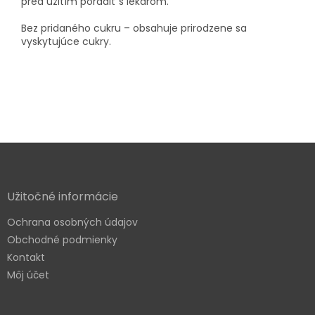
pred užitím poradiť s lekárom.
Bez pridaného cukru – obsahuje prirodzene sa
vyskytujúce cukry.
Z
á
p
ä
Užitočné informácie
t
Ochrana osobných údajov
i
e
Obchodné podmienky
Kontakt
Môj účet