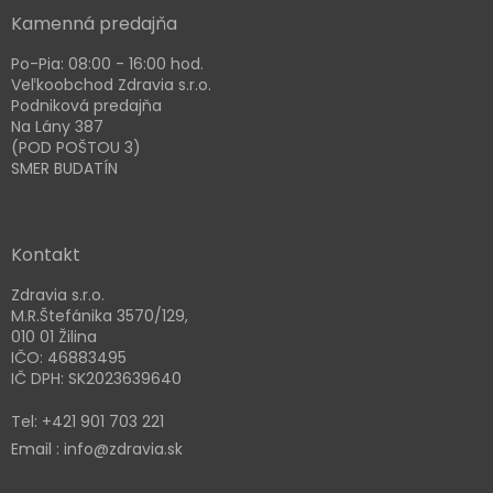
Kamenná predajňa
Po-Pia: 08:00 - 16:00 hod.
Veľkoobchod Zdravia s.r.o.
Podniková predajňa
Na Lány 387
(POD POŠTOU 3)
SMER BUDATÍN
Kontakt
Zdravia s.r.o.
M.R.Štefánika 3570/129,
010 01 Žilina
IČO: 46883495
IČ DPH: SK2023639640
Tel: +421 901 703 221
Email : info@zdravia.sk