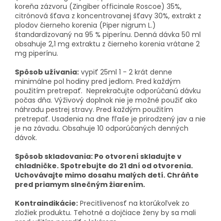
koreňa zázvoru (Zingiber officinale Roscoe) 35%,
citrónová šťava z koncentrovanej šťavy 30%, extrakt z
plodov čierneho korenia (Piper nigrum L.)
štandardizovaný na 95 % piperínu.
Denná dávka 50 ml
obsahuje 2,1 mg extraktu z čierneho korenia vrátane 2
mg piperínu.
Spôsob užívania:
vypiť 25ml 1 - 2 krát denne
minimálne pol hodiny pred jedlom. Pred každým
použitím pretrepať.
Neprekračujte odporúčanú dávku
počas dňa.
Výživový doplnok nie je možné použiť ako
náhradu pestrej stravy.
Pred každým použitím
pretrepať. Usadenia na dne fľaše je prirodzený jav a nie
je na závadu. Obsahuje 10 odporúčaných denných
dávok.
Spôsob skladovania: Po otvorení skladujte v
chladničke.
Spotrebujte do 21 dní od otvorenia.
Uchovávajte mimo dosahu malých detí.
Chráňte
pred priamym slnečným žiarením.
Kontraindikácie:
Precitlivenosť na ktorúkoľvek zo
zložiek produktu.
Tehotné a dojčiace ženy by sa mali