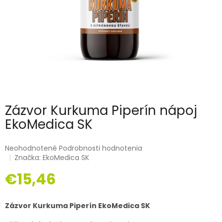
Zázvor Kurkuma Piperín nápoj
EkoMedica SK
Priemerné
Neohodnotené
Podrobnosti hodnotenia
hodnotenie
Značka:
EkoMedica SK
produktu
€15,46
je
0,0
z
Jednotková
5
cena:
Zázvor Kurkuma Piperín EkoMedica SK
hviezdičiek.