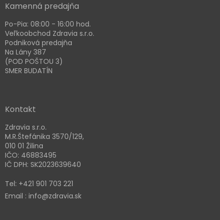
Kamenná predajňa
Po-Pia: 08:00 - 16:00 hod.
Veľkoobchod Zdravia s.r.o.
Podniková predajňa
Na Lány 387
(POD POŠTOU 3)
SMER BUDATÍN
Kontakt
Zdravia s.r.o.
M.R.Štefánika 3570/129,
010 01 Žilina
IČO: 46883495
IČ DPH: SK2023639640
Tel: +421 901 703 221
Email : info@zdravia.sk