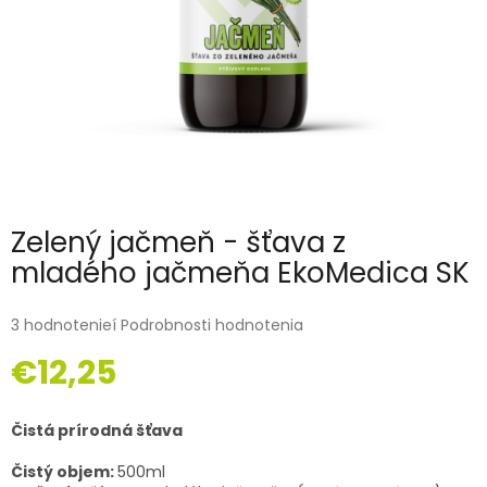
Zelený jačmeň - šťava z
mladého jačmeňa EkoMedica SK
3 hodnotenieí
Podrobnosti hodnotenia
€12,25
Jednotková
cena:
Čistá prírodná šťava
Čistý objem:
500ml