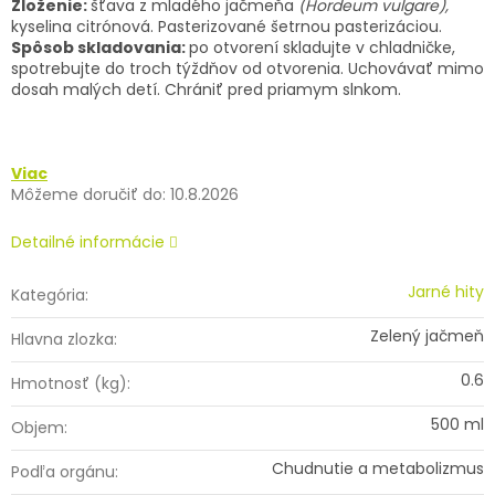
Zloženie:
šťava z mladého jačmeňa
(Hordeum vulgare),
kyselina citrónová. Pasterizované šetrnou pasterizáciou.
Spôsob skladovania:
po otvorení skladujte v chladničke,
spotrebujte do troch týždňov od otvorenia. Uchovávať mimo
dosah malých detí. Chrániť pred priamym slnkom.
Viac
Môžeme doručiť do:
10.8.2026
Detailné informácie
Jarné hity
Kategória
:
Zelený jačmeň
Hlavna zlozka
:
0.6
Hmotnosť (kg)
:
500 ml
Objem
:
Chudnutie a metabolizmus
Podľa orgánu
: