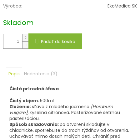
Výrobca
:
EkoMedica SK
Skladom
Pridať do košíka
Popis
Hodnotenie (3)
Čistá prírodná šťava
Čistý objem:
500ml
Zloženie:
šťava z mladého jačmeňa
(Hordeum
vulgare),
kyselina citrónová. Pasterizované šetrnou
pasterizáciou.
Spôsob skladovania:
po otvorení skladujte v
chladničke, spotrebujte do troch týždňov od otvorenia.
Uchovávať mimo dosah malých detí. Chrániť pred