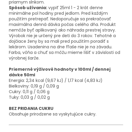
priamym slnkom.
Spôsob užívania:
vypiť 25ml 1 - 2 krát denne
minimálne pol hodiny pred jedlom. Pred každým
použitím pretrepať. Nedoporučuje sa prekračovať
maximálna denná dávka počas celého dňa. Produkt
nemôže byť aplikovaný ako náhrada prestrej stravy.
Výrobok nie je určený pre deti do 3 rokov. Tehotné a
dojčiace ženy by sa mali pred použitím poradiť s
lekárom. Usadenina na dne fľaše nie je na závadu.
Farba, vôňa a chuť sa môžu mierne líšiť v závislosti od
výrobnej šarže.
Priemerné výživové hodnoty v 100ml / dennej
dávke 50ml
Energia: 2,34 kcal (9,67 kJ) / 1,17 kcal (4,83 kJ)
Bielkoviny: 0,19 g / 0,09 g
Cukry: 0,11 g / 0,06 g
Tuky: 0,03 g / 0,02 g
BEZ PRIDANIA CUKRU
Obsahuje prirodzene sa vyskytujúce cukry.