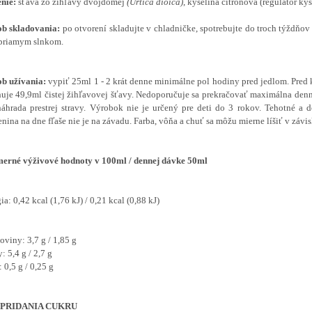
enie:
šťava zo žihľavy dvojdomej
(Urtica dioica)
, kyselina citrónová (regulátor kys
ob skladovania:
po otvorení skladujte v chladničke, spotrebujte do troch týždň
 priamym slnkom.
ob užívania:
vypiť 25ml 1 - 2 krát denne minimálne pol hodiny pred jedlom. Pre
uje 49,9ml čistej žihľavovej šťavy. Nedoporučuje sa prekračovať maximálna den
áhrada prestrej stravy. Výrobok nie je určený pre deti do 3 rokov. Tehotné a 
nina na dne fľaše nie je na závadu. Farba, vôňa a chuť sa môžu mierne líšiť v závis
merné výživové hodnoty v 100ml / dennej dávke 50ml
ia: 0,42 kcal (1,76 kJ) / 0,21 kcal (0,88 kJ)
oviny: 3,7 g / 1,85 g
: 5,4 g / 2,7 g
 0,5 g / 0,25 g
 PRIDANIA CUKRU