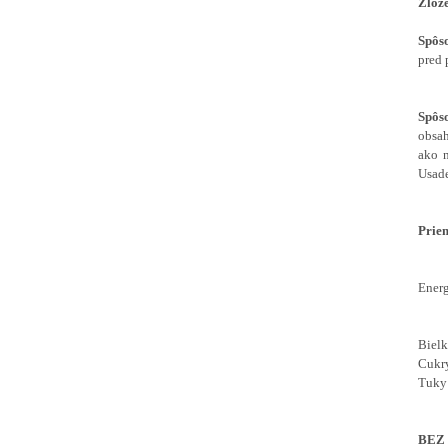
Zlož
Spôs
pred
Spôs
obsah
ako n
Usade
Prie
Energ
Bielk
Cukry
Tuky:
BEZ