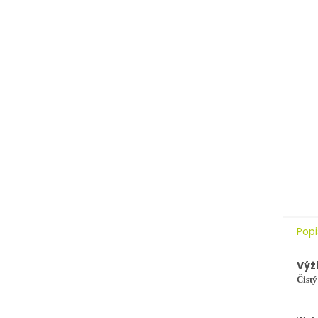
Popi
Výž
Čist