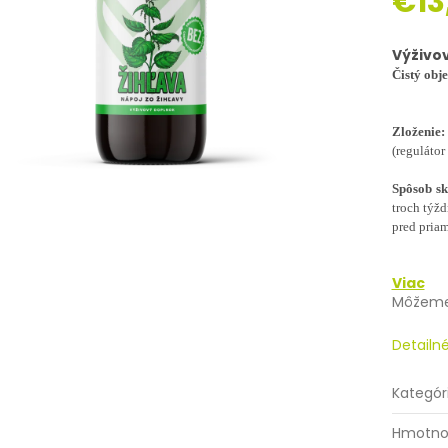
€13
Jednotk
cena:
Výživo
Čistý obj
Zloženie:
(regulátor
Spôsob s
troch týž
pred pria
Viac
Môžeme 
Detailn
Kategór
Hmotno