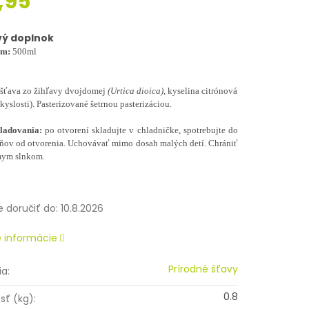
,95
ová
vý doplnok
em:
500ml
šťava zo žihľavy dvojdomej
(Urtica dioica)
, kyselina citrónová
 kyslosti). Pasterizované šetrnou pasterizáciou.
kladovania:
po otvorení skladujte v chladničke, spotrebujte do
dňov od otvorenia. Uchovávať mimo dosah malých detí. Chrániť
mym slnkom.
doručiť do:
10.8.2026
é informácie
Prírodné šťavy
ia
:
0.8
sť (kg)
: