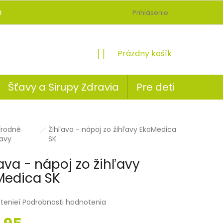
BLOG
Prihlásenie
NÁKUPNÝ
Prázdny košík
KOŠÍK
Šťavy a Sirupy Zdravia
Pre deti
írodné
Žihľava - nápoj zo žihľavy EkoMedica
ov
avy
SK
ava - nápoj zo žihľavy
Medica SK
tenieí
Podrobnosti hodnotenia