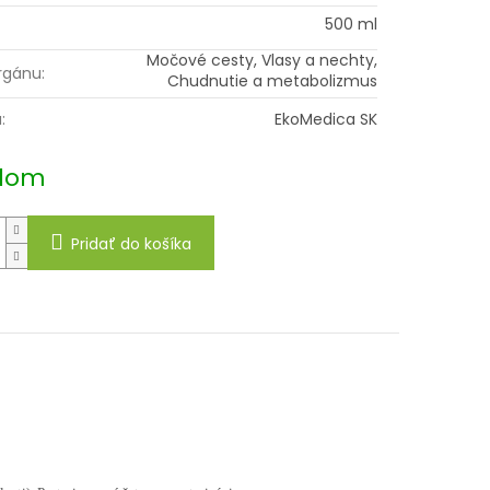
500 ml
Močové cesty, Vlasy a nechty,
rgánu
:
Chudnutie a metabolizmus
a
:
EkoMedica SK
dom
Pridať do košíka