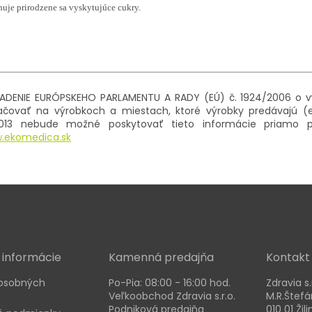
uje prirodzene sa vyskytujúce cukry.
IADENIE EURÓPSKEHO PARLAMENTU A RADY (EÚ) č. 1924/2006 o v
ačovať na výrobkoch a miestach, ktoré výrobky predávajú (e
.2013 nebude možné poskytovať tieto informácie priamo p
.ekomedica.sk
 informácie
Kamenná predajňa
Kontakt
osobných
Po-Pia: 08:00 - 16:00 hod.
Zdravia s.
Veľkoobchod Zdravia s.r.o.
M.R.Štefá
Podniková predajňa
010 01 Žili