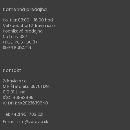
p
i
Kamenná predajňa
s
u
Po-Pia: 08:00 - 16:00 hod.
Veľkoobchod Zdravia s.r.o.
Podniková predajňa
Na Lány 387
(POD POŠTOU 3)
SMER BUDATÍN
Kontakt
Zdravia s.r.o.
M.R.Štefánika 3570/129,
010 01 Žilina
IČO: 46883495
IČ DPH: SK2023639640
Tel: +421 901 703 221
Email : info@zdravia.sk