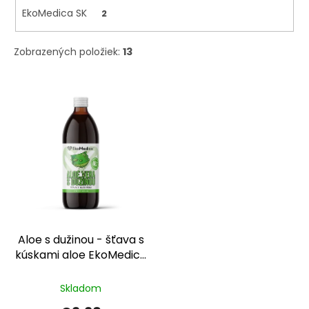
d
EkoMedica SK
2
u
k
Zobrazených položiek:
13
t
o
V
v
ý
p
i
s
p
r
o
d
u
k
Aloe s dužinou - šťava s
t
kúskami aloe EkoMedica
o
SK
v
Skladom