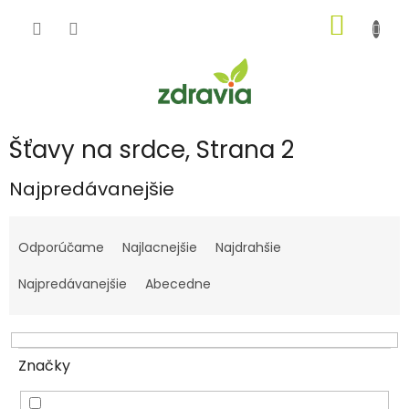
Prejsť
NÁKU
na
obsah
KOŠÍK
Šťavy na srdce
, Strana 2
Najpredávanejšie
R
a
Odporúčame
Najlacnejšie
Najdrahšie
d
e
Najpredávanejšie
Abecedne
n
i
e
p
Značky
r
o