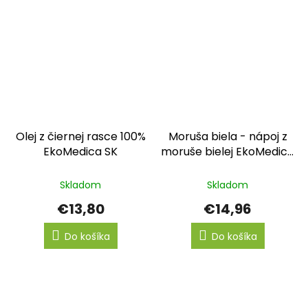
Olej z čiernej rasce 100%
Moruša biela - nápoj z
EkoMedica SK
moruše bielej EkoMedica
SK
Skladom
Skladom
€13,80
€14,96
Do košíka
Do košíka