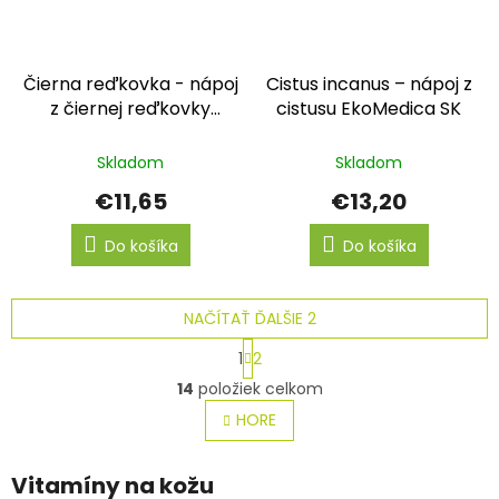
Čierna reďkovka - nápoj
Cistus incanus – nápoj z
z čiernej reďkovky
cistusu EkoMedica SK
EkoMedica SK
Skladom
Skladom
€11,65
€13,20
Do košíka
Do košíka
NAČÍTAŤ ĎALŠIE 2
S
1
2
t
O
r
14
položiek celkom
v
á
l
HORE
n
á
k
o
d
v
Vitamíny na kožu
a
a