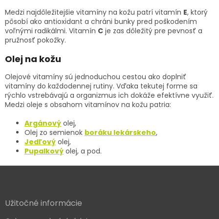
c
n
i
Medzi najdôležitejšie vitamíny na kožu patrí vitamín
E
, ktorý
i
e
pôsobí ako antioxidant a chráni bunky pred poškodením
e
p
voľnými radikálmi. Vitamín
C
je zas dôležitý pre pevnosť a
r
pružnosť pokožky.
v
k
Olej na kožu
y
v
Olejové vitamíny sú jednoduchou cestou ako doplniť
ý
vitamíny do každodennej rutiny. Vďaka tekutej forme sa
p
rýchlo vstrebávajú a organizmus ich dokáže efektívne využiť.
i
Medzi oleje s obsahom vitamínov na kožu patria:
s
u
Argánový
olej,
Olej zo semienok
boráku lekárskeho
,
Jedľový
olej,
Pupalkový
olej, a pod.
Z
á
p
ä
Užitočné informácie
t