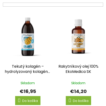
i
e
p
V
r
ý
o
p
d
i
u
s
k
p
t
r
o
o
v
d
u
k
Tekutý kolagén –
Rakytníkový olej 100%
t
hydrolyzovaný kolagén s
EkoMedica SK
o
príchuťou manga
v
EkoMedica SK
Skladom
Skladom
€16,95
€14,20
Do košíka
Do košíka