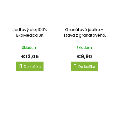
Jedľový olej 100%
Granátové jablko –
EkoMedica SK
šťava z granátového
jablka EkoMedica SK
Skladom
Skladom
€13,05
€9,90
Do košíka
Do košíka