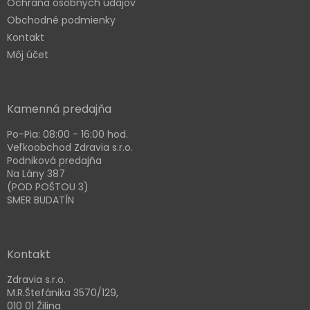
Ochrana osobných údajov
i
e
Obchodné podmienky
Kontakt
Môj účet
Kamenná predajňa
Po-Pia: 08:00 - 16:00 hod.
Veľkoobchod Zdravia s.r.o.
Podniková predajňa
Na Lány 387
(POD POŠTOU 3)
SMER BUDATÍN
Kontakt
Zdravia s.r.o.
M.R.Štefánika 3570/129,
010 01 Žilina