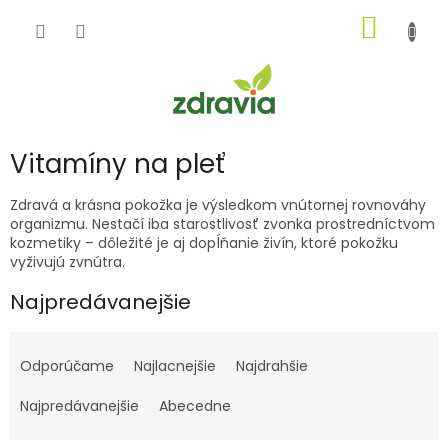
Prejsť
NÁKU
na
obsah
KOŠÍK
Vitamíny na pleť
Zdravá a krásna pokožka je výsledkom vnútornej rovnováhy
organizmu. Nestačí iba starostlivosť zvonka prostredníctvom
kozmetiky – dôležité je aj dopĺňanie živín, ktoré pokožku
vyživujú zvnútra.
Najpredávanejšie
R
a
Odporúčame
Najlacnejšie
Najdrahšie
d
e
Najpredávanejšie
Abecedne
n