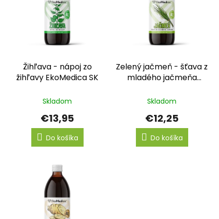
s
p
r
o
d
u
k
Žihľava - nápoj zo
Zelený jačmeň - šťava z
t
žihľavy EkoMedica SK
mladého jačmeňa
o
EkoMedica SK
v
Skladom
Skladom
€13,95
€12,25
Do košíka
Do košíka