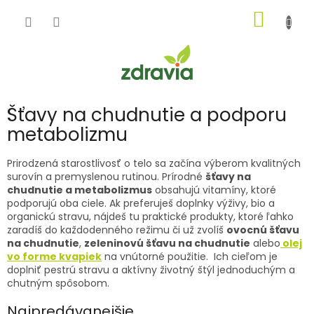
Prejsť
NÁKU
na
obsah
KOŠÍK
Šťavy na chudnutie a podporu
metabolizmu
Prirodzená starostlivosť o telo sa začína výberom kvalitných
surovín a premyslenou rutinou. Prírodné
šťavy na
chudnutie a metabolizmus
obsahujú vitamíny, ktoré
podporujú oba ciele. Ak preferuješ doplnky výživy, bio a
organickú stravu, nájdeš tu praktické produkty, ktoré ľahko
zaradíš do každodenného režimu či už zvolíš
ovocnú šťavu
na chudnutie
,
zeleninovú šťavu na chudnutie
alebo
olej
vo forme kvapiek
na vnútorné použitie. Ich cieľom je
doplniť pestrú stravu a aktívny životný štýl jednoduchým a
chutným spôsobom.
Najpredávanejšie