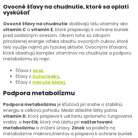
i
Ovocné šťavy na chudnutie, ktoré sa oplatí
s
vyskúšať
u
Ovocné šťavy na chudnutie
dodávajú telu vitamíny ako
vitamín C
a
vitamín E
, ktoré prispievajú k ochrane buniek
pred oxidačným stresom. Okrem toho sú zdrojom
prirodzenej energie vďaka obsahu ovocných cukrov, ktoré
telo využije najmä pri fyzickej aktivite. Ovocnými šťavami,
ktoré obsahujú komplex vitamínov na chudnutie a podporu
metabolizmu sú napr.:
Šťava z
acai
,
Šťavy z
čučoriedky
,
Šťavy z
moruše bielej
.
Podpora metabolizmu
Podpora metabolizmu
je kľúčová pri snahe o stabilnú
energiu a celkovú pohodu. Medzi dôležité látky patria
vitamín D
, ktorý prispieva k udržaniu správneho fungovania
svalov, a
horčík
, ktorý má úlohu pri
naštartovaní
metabolizmu
a znížení únavy.
Zinok
sa podieľa na
metabolizme makronutrientov a prispieva k ochrane buniek