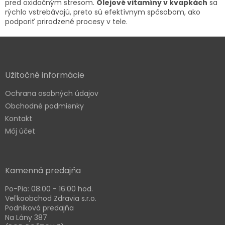
pred oxidačným stresom.
Olejové vitamíny v kvapkách
sa
rýchlo vstrebávajú, preto sú efektívnym spôsobom, ako
podporiť prirodzené procesy v tele.
Z
á
p
ä
Užitočné informácie
t
Ochrana osobných údajov
i
e
Obchodné podmienky
Kontakt
Môj účet
Kamenná predajňa
Po-Pia: 08:00 - 16:00 hod.
Veľkoobchod Zdravia s.r.o.
Podniková predajňa
Na Lány 387