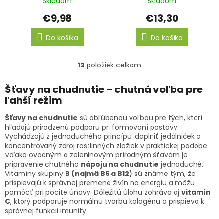
Skladom
Skladom
€9,98
€13,30
Do košíka
Do košíka
12
položiek celkom
O
v
l
Šťavy na chudnutie – chutná voľba pre
á
ľahší režim
d
a
Šťavy na chudnutie
sú obľúbenou voľbou pre tých, ktorí
c
hľadajú prirodzenú podporu pri formovaní postavy.
i
Vychádzajú z jednoduchého princípu: doplniť jedálniček o
e
koncentrovaný zdroj rastlinných zložiek v praktickej podobe.
p
Vďaka ovocným a zeleninovým prírodným šťavám je
r
pripravenie chutného
nápoju na chudnutie
jednoduché.
v
Vitamíny skupiny
B (najmä B6 a B12)
sú známe tým, že
k
prispievajú k správnej premene živín na energiu a môžu
y
pomôcť pri pocite únavy. Dôležitú úlohu zohráva aj
vitamín
v
C
, ktorý podporuje normálnu tvorbu kolagénu a prispieva k
ý
správnej funkcii imunity.
p