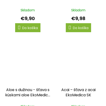
SK
Skladom
Skladom
€9,90
€9,98
Do košíka
Do košíka
Aloe s dužinou - šťava s
Acai – šťava z acai
kúskami aloe EkoMedica
EkoMedica SK
SK