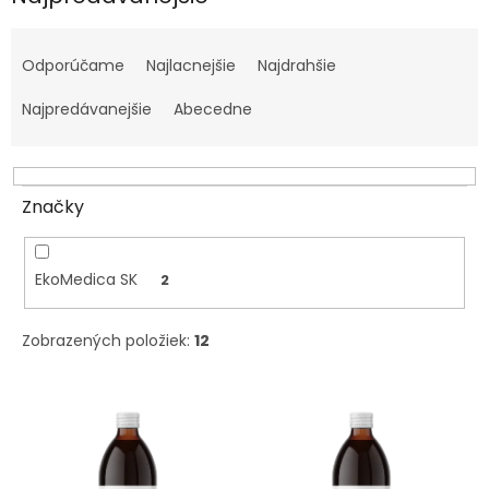
R
a
Odporúčame
Najlacnejšie
Najdrahšie
d
e
Najpredávanejšie
Abecedne
n
i
e
p
Značky
r
o
d
EkoMedica SK
2
u
k
Zobrazených položiek:
12
t
o
V
v
ý
p
i