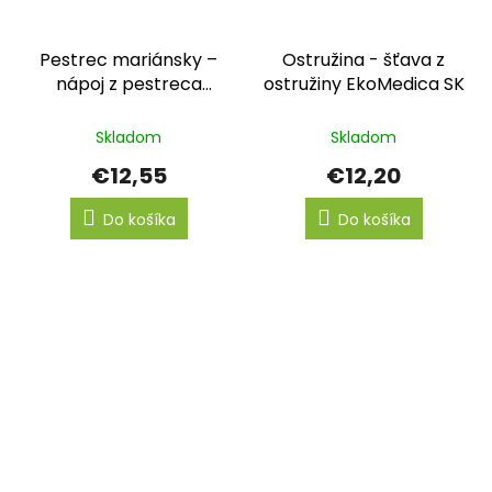
Pestrec mariánsky –
Ostružina - šťava z
nápoj z pestreca
ostružiny EkoMedica SK
mariánskeho EkoMedica
SK
Skladom
Skladom
€12,55
€12,20
Do košíka
Do košíka