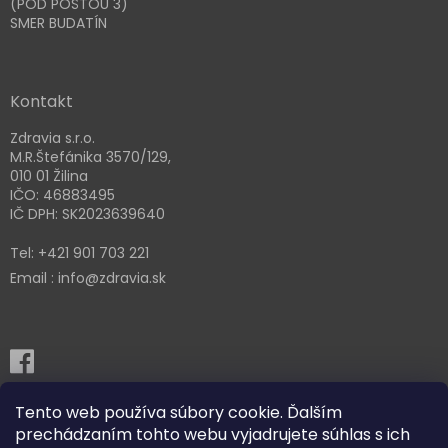
(POD POŠTOU 3)
SMER BUDATÍN
Kontakt
Zdravia s.r.o.
M.R.Štefánika 3570/129,
010 01 Žilina
IČO: 46883495
IČ DPH: SK2023639640
Tel: +421 901 703 221
Email : info@zdravia.sk
Tento web používa súbory cookie. Ďalším
prechádzaním tohto webu vyjadrujete súhlas s ich