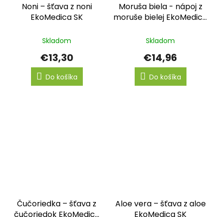
Noni – šťava z noni
Moruša biela - nápoj z
EkoMedica SK
moruše bielej EkoMedica
SK
Skladom
Skladom
€13,30
€14,96
Do košíka
Do košíka
Čučoriedka – šťava z
Aloe vera – šťava z aloe
čučoriedok EkoMedica
EkoMedica SK